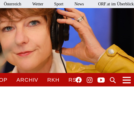
Österreich
Wetter
Sport
News
ORF.at im Überblick
OP
ARCHIV
RKH
RSO