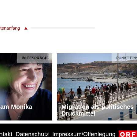
itenanfang
IM GESPRÄCH
PUNKT EIN
iam Monika
Migration als politisches
Druckmittel
ntakt
Datenschutz
Impressum/Offenlegung