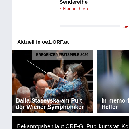
Sendereihe
Nachrichten
Se
Aktuell in oe1.ORF.at
BREGENZER FESTSPIELE 2026
Dalia Stasevska am Pult
In memor
der Wiener Symphoniker
Helfer
Bekanntgaben laut ORF-G
Publikumsrat
Ko