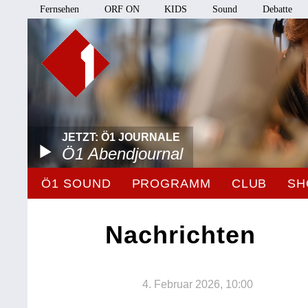
Fernsehen
ORF ON
KIDS
Sound
Debatte
JETZT: Ö1 JOURNALE
Ö1 Abendjournal
Ö1 SOUND
PROGRAMM
CLUB
SH
Nachrichten
4. Februar 2026, 10:00