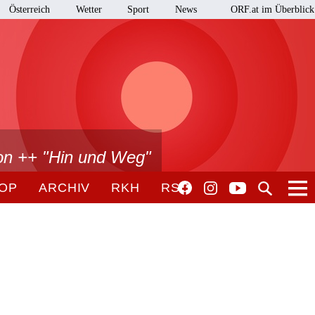
Österreich
Wetter
Sport
News
ORF.at im Überblick
on ++ "Hin und Weg"
OP
ARCHIV
RKH
RSO