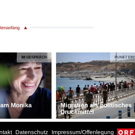
itenanfang
IM GESPRÄCH
PUNKT EIN
iam Monika
Migration als politisches
Druckmittel
ntakt
Datenschutz
Impressum/Offenlegung