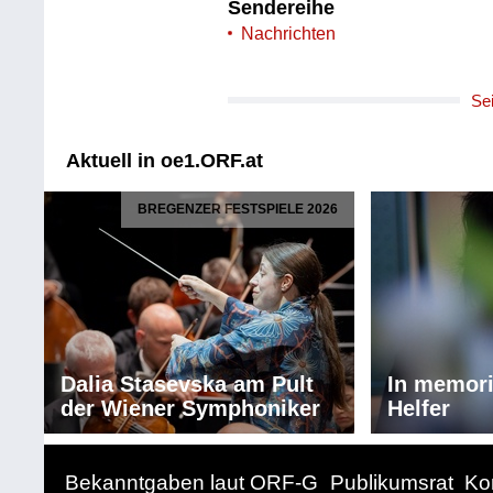
Sendereihe
Nachrichten
Se
Aktuell in oe1.ORF.at
BREGENZER FESTSPIELE 2026
Dalia Stasevska am Pult
In memor
der Wiener Symphoniker
Helfer
Bekanntgaben laut ORF-G
Publikumsrat
Ko