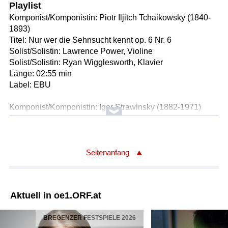
Playlist
Komponist/Komponistin: Piotr Iljitch Tchaikowsky (1840-
1893)
Titel: Nur wer die Sehnsucht kennt op. 6 Nr. 6
Solist/Solistin: Lawrence Power, Violine
Solist/Solistin: Ryan Wigglesworth, Klavier
Länge: 02:55 min
Label: EBU
Komponist/Komponistin: Igor Strawinsky (1882-1971)
Titel: Divertimento für Violine und Klavier
* I. Sinfonia
* II. Danses Suisses
* III. Scherzo
Seitenanfang
* IV. Pas de deux Adagio
Solist/Solistin: Lawrence Power, Violine
Solist/Solistin: Ryan Wigglesworth, Klavier
Aktuell in oe1.ORF.at
Länge: 20:50 min
Label: EBU
BREGENZER FESTSPIELE 2026