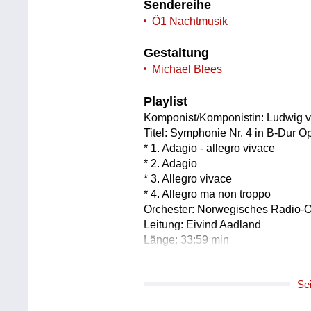
Sendereihe
Ö1 Nachtmusik
Gestaltung
Michael Blees
Playlist
Komponist/Komponistin: Ludwig 
Titel: Symphonie Nr. 4 in B-Dur O
* 1. Adagio - allegro vivace
* 2. Adagio
* 3. Allegro vivace
* 4. Allegro ma non troppo
Orchester: Norwegisches Radio-O
Leitung: Eivind Aadland
Länge: 33:59 min
Label: EBU
Se
Komponist/Komponistin: Franz Sc
Titel: Adagio für Klaviertrio in E