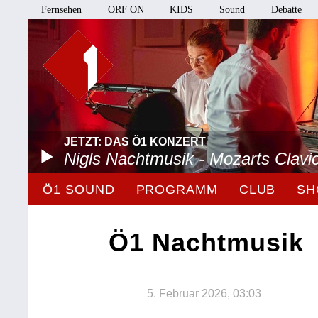
Fernsehen
ORF ON
KIDS
Sound
Debatte
JETZT: DAS Ö1 KONZERT
Nigls Nachtmusik - Mozarts Clavi
Ö1 SOUND
PROGRAMM
CLUB
SH
Ö1 Nachtmusik
5. Februar 2026, 03:03