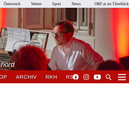
Österreich
Wetter
Sport
News
ORF.at im Überblick
chord
OP
ARCHIV
RKH
RSO