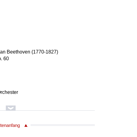
van Beethoven (1770-1827)
p. 60
rchester
itenanfang
hubert (1797-1828)
s-Dur DV 897 "Notturno"