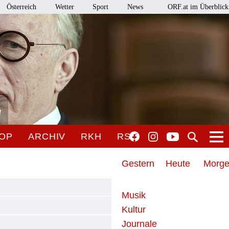
Österreich
Wetter
Sport
News
ORF.at im Überblick
l
OP
ARCHIV
RKH
RSO
Gestern
Heute
Morg
Musik
Kultur
Journale