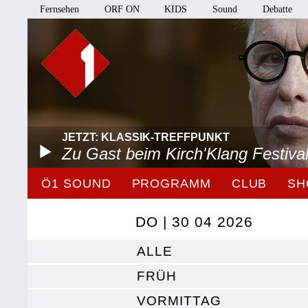
Fernsehen
ORF ON
KIDS
Sound
Debatte
JETZT: KLASSIK-TREFFPUNKT
Zu Gast beim Kirch'Klang Festiva
Ö1 SOUND
PROGRAMM
CLUB
SH
DO | 30 04 2026
ALLE
FRÜH
VORMITTAG