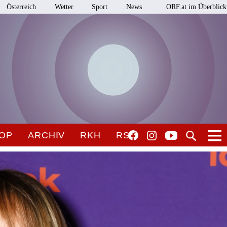
Österreich
Wetter
Sport
News
ORF.at im Überblick
OP
ARCHIV
RKH
RSO