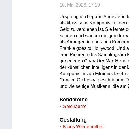
10. Mai 2026, 17:10
Ursprünglich begann Anne Jennife
als klassische Komponistin, merk
Geld zu verdienen ist. Sie lernte
kennen und war bei einigen der 
als Arrangeurin und auch Komponis
Frankie goes to Hollywood. Und al
eine Pionierin des Samplings im
generierten Charakter Max Headro
der künstlichen Intelligenz in de
Komponistin von Filmmusik sehr 
Concert Orchestra geschrieben. D
und vielseitige Musikerin, die am 7
Sendereihe
Spielräume
Gestaltung
Klaus Wienerroither