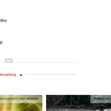
dley
l.
dley
 Original Filmmusik
itenanfang
ING GAME - DIE FRAU DES SOLDATEN /
 London
 GESUNDHEIT UND MEDIZIN
PUNKT EIN