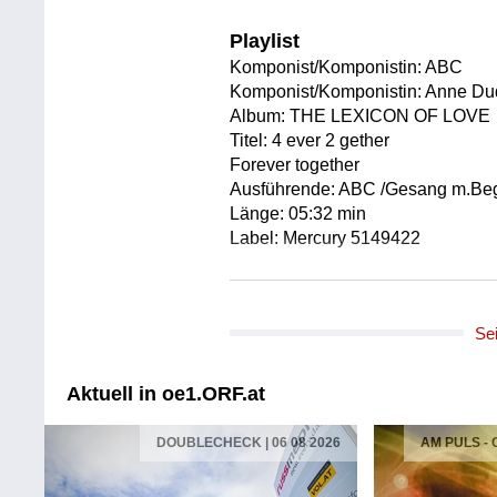
Playlist
Komponist/Komponistin: ABC
Komponist/Komponistin: Anne Du
Album: THE LEXICON OF LOVE
Titel: 4 ever 2 gether
Forever together
Ausführende: ABC /Gesang m.Beg
Länge: 05:32 min
Label: Mercury 5149422
Komponist/Komponistin: Anne Du
Gesamttitel: THE CRYING GAME /
Se
Titel: It's in my nature
Anderer Gesamttitel: THE CRY
Original Filmmusik
Aktuell in oe1.ORF.at
Orchester: Pro Arte Orchestra Of
Leitung: Anne Dudley
DOUBLECHECK | 06 08 2026
AM PULS -
Länge: 02:25 min
Label: Polydor 5170242