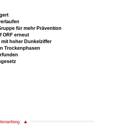
gert
verlaufen
Gruppe für mehr Prävention
uf ORF erneut
 mit hoher Dunkelziffer
en Trockenphasen
erfunden
ngesetz
itenanfang