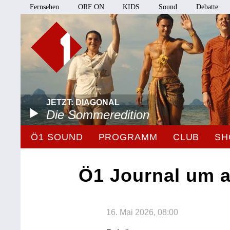
Fernsehen
ORF ON
KIDS
Sound
Debatte
JETZT: DIAGONAL
Die Sommeredition
Ö1 SOUND
PROGRAMM
CLUB
SH
Ö1 Journal um 
16. Mai 2026, 08:00