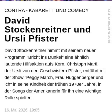
L
O
R
I
A
N
F
R
Ö
H
L
I
C
H
P
H
T
O
G
R
A
P
H
F
Y
CONTRA - KABARETT UND COMEDY
O
David
Stockenreitner und
Ursli Pfister
David Stockenreitner nimmt mit seinem neuen
Programm "Bricht ins Dunkel" eine ähnlich
lautende Hilfsaktion aufs Korn. Christoph Marti,
der Ursli von den Geschwistern Pfister, entführt mit
der Show "Peggy March, Frau Huggenberger und
ich" in seine Kindheit der frühen 1970er Jahre, in
der Songs der Amerikanerin für ihn eine wichtige
Rolle spielten.
16. Mai 2026, 19:05