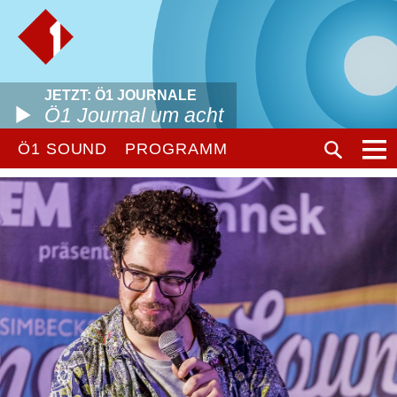
JETZT: Ö1 JOURNALE
Ö1 Journal um acht
Ö1 SOUND
PROGRAMM