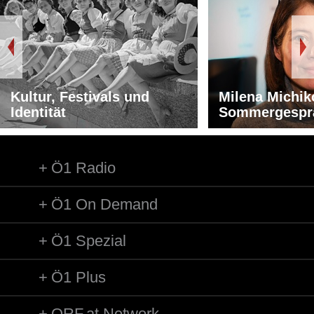
Kultur, Festivals und
Milena Michik
Identität
Sommergespr
Ö1 Radio
Ö1 On Demand
Ö1 Spezial
Ö1 Plus
ORF.at Network