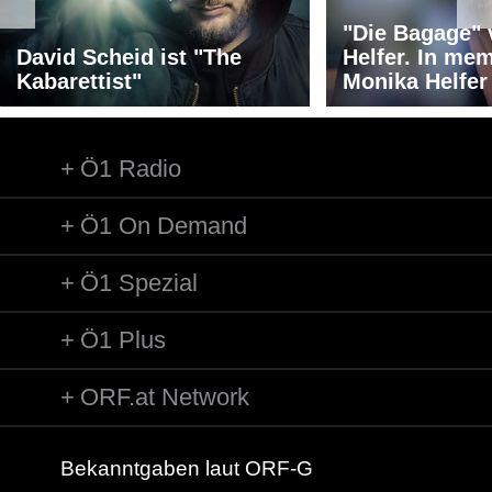
"Die Bagage"
David Scheid ist "The
Helfer. In me
Kabarettist"
Monika Helfer
Ö1 Radio
Ö1 On Demand
Ö1 Spezial
Ö1 Plus
ORF.at Network
Bekanntgaben laut ORF-G