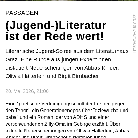
L
I
R
PASSAGEN
(Jugend-)Literatur
ist der Rede wert!
Literarische Jugend-Soiree aus dem Literaturhaus
Graz. Eine Runde aus jungen Expert:innen
diskutiert Neuerscheiungen von Abbas Khider,
Oliwia Hälterlein und Birgit Birnbacher
20. Mai 2026, 21:00
Eine "poetische Verteidigungsschrift der Freiheit gegen
den Terror", ein Generationenepos über "dziewucha und
baba" und ein Roman, der von ADHS und einer
verschwundenen Zilly-Oma im Gebirge erzählt. Über
aktuelle Neuerscheinungen von Oliwia Hälterlein, Abbas
Khider und Birgit Birnbacher diskutieren junge