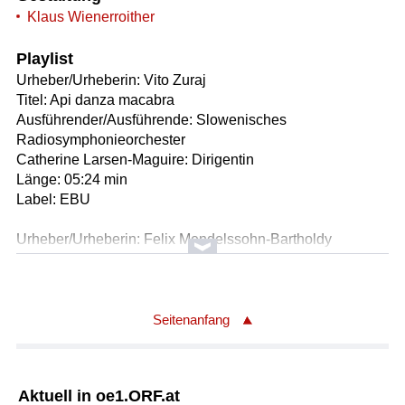
Klaus Wienerroither
Playlist
Urheber/Urheberin: Vito Zuraj
Titel: Api danza macabra
Ausführender/Ausführende: Slowenisches
Radiosymphonieorchester
Catherine Larsen-Maguire: Dirigentin
Länge: 05:24 min
Label: EBU
Urheber/Urheberin: Felix Mendelssohn-Bartholdy
Titel: Violinkonzert in E-Moll
Ausführender/Ausführende: Rok Zaletel Cernos: Geige
Slowenisches Radiosymphonieorchester
Catherine Larsen-Maguire: Dirigentin
Seitenanfang
Länge: 28:22 min
Label: EBU
Aktuell in oe1.ORF.at
Urheber/Urheberin: Manuel Ponce