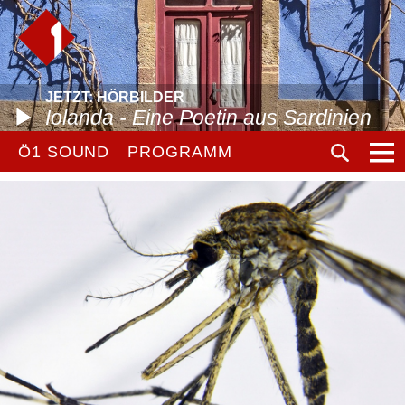
JETZT: HÖRBILDER
Iolanda - Eine Poetin aus Sardinien
Ö1 SOUND
PROGRAMM