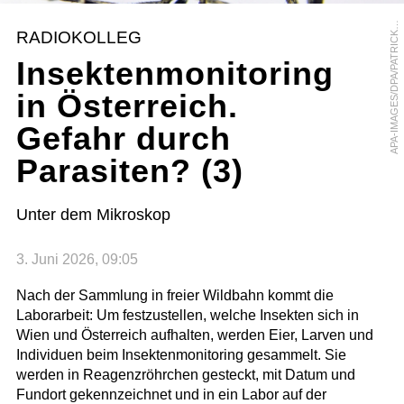
P
A
-
I
M
A
G
E
S
/
D
P
A
/
P
A
T
R
I
C
L
E
U
A
P
L
RADIOKOLLEG
K
Insektenmonitoring
in Österreich.
Gefahr durch
Parasiten? (3)
Unter dem Mikroskop
3. Juni 2026, 09:05
Nach der Sammlung in freier Wildbahn kommt die
Laborarbeit: Um festzustellen, welche Insekten sich in
Wien und Österreich aufhalten, werden Eier, Larven und
Individuen beim Insektenmonitoring gesammelt. Sie
werden in Reagenzröhrchen gesteckt, mit Datum und
Fundort gekennzeichnet und in ein Labor auf der