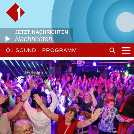
JETZT: NACHRICHTEN
Nachrichten
Ö1 SOUND
PROGRAMM