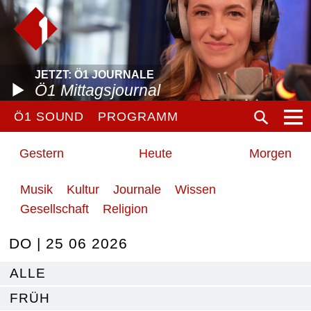
JETZT: Ö1 JOURNALE
Ö1 Mittagsjournal
Ö1 SOUND
PROGRAMM
Gestern
Heute
Morgen
Musik
Kultur
Journale
Wissen
Gesellschaft
Religion
DO | 25 06 2026
ALLE
FRÜH