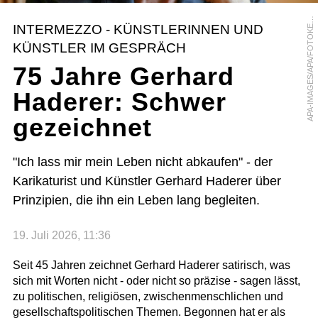
P
A
-
I
M
A
G
E
S
/
A
P
A
/
F
O
T
O
K
R
S
C
H
A
I
INTERMEZZO - KÜNSTLERINNEN UND
E
KÜNSTLER IM GESPRÄCH
75 Jahre Gerhard
Haderer: Schwer
gezeichnet
"Ich lass mir mein Leben nicht abkaufen" - der
Karikaturist und Künstler Gerhard Haderer über
Prinzipien, die ihn ein Leben lang begleiten.
19. Juli 2026, 11:36
Seit 45 Jahren zeichnet Gerhard Haderer satirisch, was
sich mit Worten nicht - oder nicht so präzise - sagen lässt,
zu politischen, religiösen, zwischenmenschlichen und
gesellschaftspolitischen Themen. Begonnen hat er als