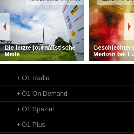
DOUBLECHECK | 06 08 2026
AM PULS - GESUN
Die letzte journalistische
Geschlechters
Meile
Medizin bei L
Ö1 Radio
Ö1 On Demand
Ö1 Spezial
Ö1 Plus