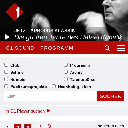
JETZT: APROPOS KLASSIK
Die großen Jahre des Rafael Kubelik
Ö1 SOUND
PROGRAMM
Club
Programm
Schule
Archiv
Hörspiel
Talentebörse
Publikumsprojekte
Nachhaltig leben
Im
Ö1 Player
suchen
sortieren nach:
1
2
3