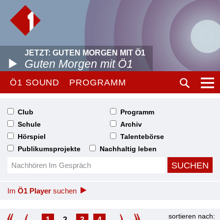
JETZT: GUTEN MORGEN MIT Ö1
Guten Morgen mit Ö1
Ö1 SOUND
PROGRAMM
Club
Programm
Schule
Archiv
Hörspiel
Talentebörse
Publikumsprojekte
Nachhaltig leben
Im
Ö1 Player
suchen
sortieren nach:
1
2
3
4