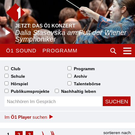
JETZT: DAS Ö1 KONZERT
Dalia Stasevska am Pult der Wiener
Symphoniker
Ö1 SOUND
PROGRAMM
Club
Programm
Schule
Archiv
Hörspiel
Talentebörse
Publikumsprojekte
Nachhaltig leben
Im
Ö1 Player
suchen
sortieren nach:
1
2
3