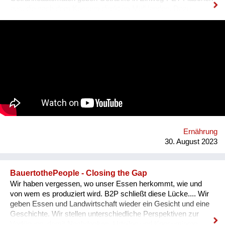
aus, die nach dem Konsum direkt im Müll landen. Dazu
kommt ein hoher Kühl- & Transportaufwand. BETTI - wie wir
unseren Automaten liebevoll nennen - macht das gänzlich
anders! Bei BETTI befüllt man die eigene Mehrwegflasche mit
dem Getränk seiner Wahl und verzichten so zu 100% auf
Einweg-Verpackungen. Ganz nebenbei braucht BETTI nur
rund 1/3 des Energiebedarfs eines herkömmlichen
Getränkeautomaten, da erst direkt bei der Abfüllung gekühlt
wird. Weiters reduzieren sich die Transportlasten massiv
durch die Verwendung und Aufbereitung des standorteigenen
Leitungswassers und die Mischung des Getränks direkt im
Automaten. Dazu bieten wir Unternehmen günstige
Pauschalmodelle an, um mittels kostenlosen Getränken den
Ernährung
eigenen MitarbeiterInnen Wertschätzung zu ze...
30. August 2023
BauertothePeople - Closing the Gap
Wir haben vergessen, wo unser Essen herkommt, wie und
von wem es produziert wird. B2P schließt diese Lücke.... Wir
geben Essen und Landwirtschaft wieder ein Gesicht und eine
Geschichte. Wir stellen unterschiedliche Perspektiven zur
Verfügung, damit Nachdenken, Urteilen und Konsumieren