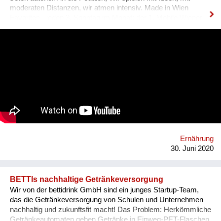
moderaten Distanzen, wir atmen intensiv. Made in Wien
Favoriten - jeden 3. Sonntag im Monat: der 1. Mobile Wiener
Lastenfahrrad-Markt, Bloch Bauer Promenade 28,
Sonnwendviertel auf dem Vorplatz des Grätzelmixers, auch
bikes & rails mit dabei. wir schaffen öffentlichen Raum,
experimentieren Mikroökonomie. Wir leben neue Stadt, sind
widerständig, erforschen neue Ökologien, Wir spinnen kreative
Netze & Werke. Wir öffnen uns dem Unbekannten: Kunst,
slow Food, solar, Selbst-Versorgung, urban green, care&repair,
Tausch und Handel, Geschenk und Wert. Wir schwitzen und
kühlen uns im Wind. Wir fahren und geniessen. Homepage:
https://esel.at/termin/106078/1-mobiler-wiener-lastenfahrrad-
markt
Ernährung
30. Juni 2020
BETTIs nachhaltige Getränkeversorgung
Wir von der bettidrink GmbH sind ein junges Startup-Team,
das die Getränkeversorgung von Schulen und Unternehmen
nachhaltig und zukunftsfit macht! Das Problem: Herkömmliche
Getränkeautomaten geben Getränke in Einweg-PET-Flaschen