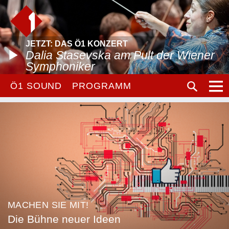
JETZT: DAS Ö1 KONZERT
Dalia Stasevska am Pult der Wiener
Symphoniker
Ö1 SOUND
PROGRAMM
MACHEN SIE MIT!
Die Bühne neuer Ideen