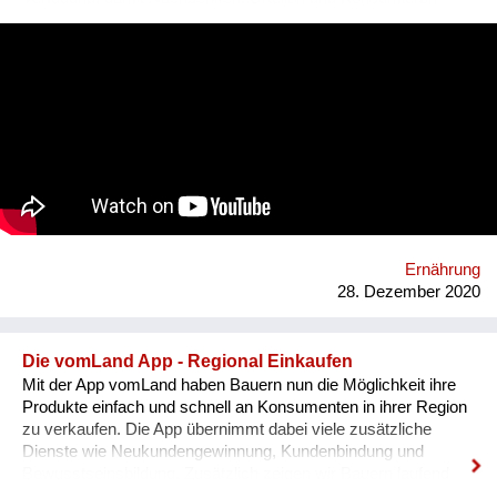
wieder bewusster stattfinden kann.
#durchsredenkommendieleutzam. Durch den Dialog entstehen
neue Sichtweisen und so ein Verständnis füreinander. Unsere
Blasen platzen, Vorurteile werden abgebaut. Ganz nebenbei
lernt man auch spannende Menschen kennen, erfährt viel über
Anbau- und Herstellungsverfahren und kommt beim Lesen
und Reinhören auf neue Ideen. B2P ist die Plattform für
Podcasts, Reportagen und unterschiedliche Perspektiven rund
um Essen, Menschen und Landwirtschaft. Website:
https://www.bauertothepeople.at/ Instagram:
https://www.instagram.com/bauertothepeople/ Facebook:
https://www.facebook.com/bauertothepeople.at
Ernährung
28. Dezember 2020
Die vomLand App - Regional Einkaufen
Mit der App vomLand haben Bauern nun die Möglichkeit ihre
Produkte einfach und schnell an Konsumenten in ihrer Region
zu verkaufen. Die App übernimmt dabei viele zusätzliche
Dienste wie Neukundengewinnung, Kundenbindung und
Bewusstseinsbildung. Zusätzlich zeigen wir Bauern laufend
über die App wie sie ihr Angebot für ihre Region optimieren