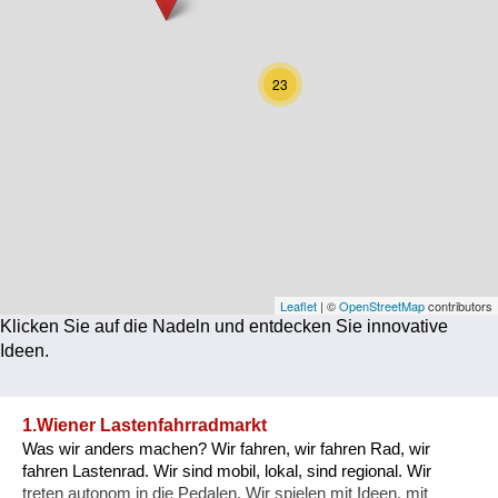
Corona
Ernährung
23
Gesundheit
Klimainnovation
Kultur
Soziales
Technologie
Leaflet
| ©
OpenStreetMap
contributors
Klicken Sie auf die Nadeln und entdecken Sie innovative
Wirtschaft
Ideen.
Weiteres
1.Wiener Lastenfahrradmarkt
Was wir anders machen? Wir fahren, wir fahren Rad, wir
fahren Lastenrad. Wir sind mobil, lokal, sind regional. Wir
treten autonom in die Pedalen, Wir spielen mit Ideen, mit