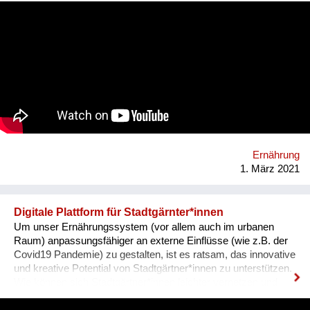
können. Damit wollen wir Bauern vernetzen, mit ihren Kunden
in der Region verbinden und somit etwas gegen das
Bauernsterben unternehmen.
Ernährung
1. März 2021
Digitale Plattform für Stadtgärnter*innen
Um unser Ernährungssystem (vor allem auch im urbanen
Raum) anpassungsfähiger an externe Einflüsse (wie z.B. der
Covid19 Pandemie) zu gestalten, ist es ratsam, das innovative
und kreative Potential von Stadtgärtner*innen zu unterstützen.
Wie können sich Stadtgärtner*innen leichter vernetzen und
austauschen? Was leistet Gemüse - in Gemeinschaftsgärten