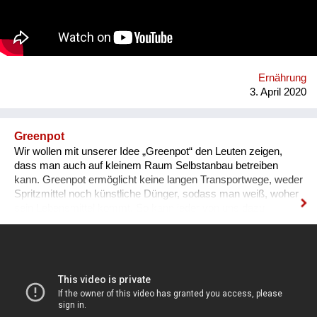
Sie verrät Tipps- und Tricks aus ihrer Küche und lässt an der
Auswahl ihrer wertvollen Zutaten teilhaben. Durch die Live-
Chat Funktion haben die TeilnehmerInnen die Möglichkeit,
direkt Fragen zu stellen und sich in einer Zeit von "Social-
Distancing" online zu verbinden. Homepage:
www.verahood.com https://Instagram:
Ernährung
www.instagram.com/vera_hood/
3. April 2020
Greenpot
Wir wollen mit unserer Idee „Greenpot“ den Leuten zeigen,
dass man auch auf kleinem Raum Selbstanbau betreiben
kann. Greenpot ermöglicht keine langen Transportwege, weder
Spritzmittel noch künstliche Dünger, sodass man weiß, woher
sein Lebensmittel kommt. So kann jeder von uns dazu
beitragen, unsere Umwelt zu retten.