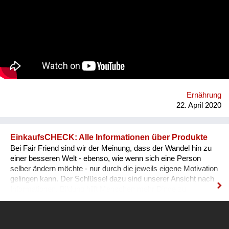
Ernährung
22. April 2020
EinkaufsCHECK: Alle Informationen über Produkte
Bei Fair Friend sind wir der Meinung, dass der Wandel hin zu
einer besseren Welt - ebenso, wie wenn sich eine Person
selber ändern möchte - nur durch die jeweils eigene Motivation
gelingen kann. Der Schlüssel dazu sind unserer Ansicht nach
Informationen. Bildung hilft Menschen mehr Dinge zu
verstehen und besser zu leben. Informationen führen zu dem
gleichen Ergebnis. Je mehr ein Mensch weiß, desto besser
kann er seine Entscheidungen treffen. Viele Menschen