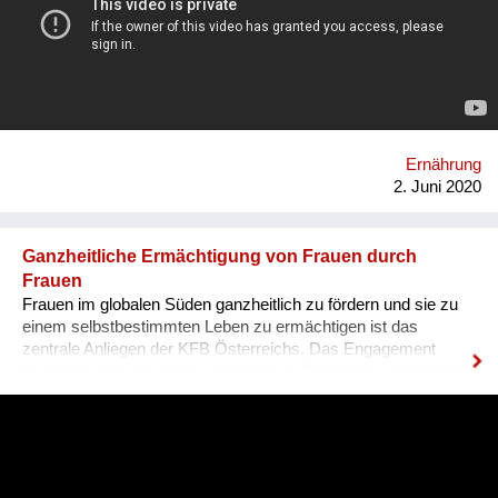
systemisch auf viele Bereiche positiv wirken. Gemeinsam mit
nationalen und internationalen Wissenschaftlerinnen
erforschen und adaptieren wir erfolgversprechende Methoden,
um diese dann auf dem eigenen Bauernhof zu demonstrieren.
Für eine regenerative Landwirtschaft, die uns nicht nur ernährt,
sondern den Planeten Erde und die Menschen jetzt und in
Zukunft gesund erhält. Links: Website: www.grandfarm.at
Facebook: https://www.facebook.com/GRAND-GARTEN-
Ernährung
106760180726484/?modal=admin_todo_tour Instagramm:
2. Juni 2020
@grandgarten
Ganzheitliche Ermächtigung von Frauen durch
Frauen
Frauen im globalen Süden ganzheitlich zu fördern und sie zu
einem selbstbestimmten Leben zu ermächtigen ist das
zentrale Anliegen der KFB Österreichs. Das Engagement
tausender Frauen und auch Männer in Österreich unterstützt
Fraueninitiativen weltweit. So auch das Projekt CASS in
Indien, wo der Bergbau Lebensgrundlagen zerstört. Indigene
Familien werden enteignet und müssen ein Leben in Armut
führen. Projektleiterin Bina Stanis ermutigt die Bevölkerung,
sich für ihre Rechte einzusetzen. Mit modernen Methoden und