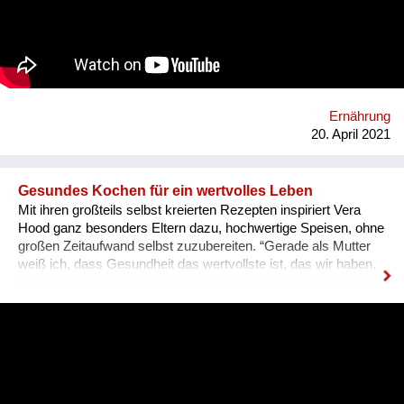
traditionellem Wissen gelingt es, Böden fruchtbar zu machen.
Männer und Frauen arbeiten gemeinsam an einer
lebensbejahenden Gemeinschaft, geben einer ganzen Region
Hoffnung und legen so den Grundstein für eine lebenswerte
Zukunft. Bei jährlichen Besuchen in Österreich können viele
Menschen die Arbeit unserer Partner*innen persönlich kennen
lernen. Beim gemeinsamen Plaudern und Kochen werden
Ernährung
Begegnungen möglich, die Lebenswelten näher
20. April 2021
zusammenrücken und uns voneinander le...
Gesundes Kochen für ein wertvolles Leben
Mit ihren großteils selbst kreierten Rezepten inspiriert Vera
Hood ganz besonders Eltern dazu, hochwertige Speisen, ohne
großen Zeitaufwand selbst zuzubereiten. “Gerade als Mutter
weiß ich, dass Gesundheit das wertvollste ist, das wir haben.
Leider sind die meisten typisch gesunden Rezepte entweder
sehr aufwändig, oder werden von Kindern abgelehnt. Ich zeige
mit meinen Rezepten, dass gesunde Ernährung weder
kompliziert, noch besonders aufwändig sein muss.” so die
Jungs-Mutter eines 4- und eines 2-jährigen über ihren Blog.
Um ihre LeserInnen durch die Corona-Krise zu helfen, hat sie
spontan Instagram-Live-Kochworkshops ins Leben gerufen.