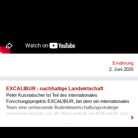
oder auf Balkonen produziert - für Umwelt, Klima und
Gesellschaft und wie kann diese Leistung sichtbar gemacht
werden? Antworten auf diese Fragen möchte das FiBL
Österreich (Forschungsinstitut für biologischen Landbau) mit
einer digitalen Plattform für Stadtgärnter*innen liefern.
Homepage: www.fibl.org
Ernährung
2. Juni 2020
EXCALIBUR - nachhaltige Landwirtschaft
Peter Kusstatscher ist Teil des internationales
Forschungsprojekts EXCALIBUR, bei dem ein internationales
Team eine umfassende Bodenbewirtschaftungsstrategie
entwickeln möchte, um die Wirksamkeit von Biokontroll- und
Biodüngemethoden in der Landwirtschaft zu verbessern.
https://www.excaliburproject.eu/