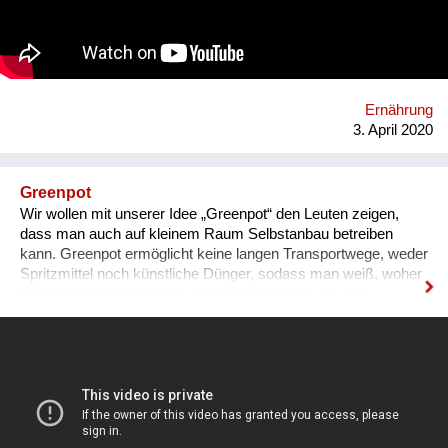
Sie verrät Tipps- und Tricks aus ihrer Küche und lässt an der
Auswahl ihrer wertvollen Zutaten teilhaben. Durch die Live-
Chat Funktion haben die TeilnehmerInnen die Möglichkeit,
direkt Fragen zu stellen und sich in einer Zeit von "Social-
Distancing" online zu verbinden. Homepage:
www.verahood.com https://Instagram:
Ernährung
www.instagram.com/vera_hood/
3. April 2020
Greenpot
Wir wollen mit unserer Idee „Greenpot“ den Leuten zeigen,
dass man auch auf kleinem Raum Selbstanbau betreiben
kann. Greenpot ermöglicht keine langen Transportwege, weder
Spritzmittel noch künstliche Dünger, sodass man weiß, woher
sein Lebensmittel kommt. So kann jeder von uns dazu
beitragen, unsere Umwelt zu retten.