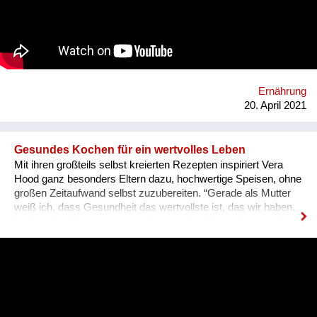
traditionellem Wissen gelingt es, Böden fruchtbar zu machen.
Männer und Frauen arbeiten gemeinsam an einer
lebensbejahenden Gemeinschaft, geben einer ganzen Region
Hoffnung und legen so den Grundstein für eine lebenswerte
Zukunft. Bei jährlichen Besuchen in Österreich können viele
Menschen die Arbeit unserer Partner*innen persönlich kennen
lernen. Beim gemeinsamen Plaudern und Kochen werden
Ernährung
Begegnungen möglich, die Lebenswelten näher
20. April 2021
zusammenrücken und uns voneinander le...
Gesundes Kochen für ein wertvolles Leben
Mit ihren großteils selbst kreierten Rezepten inspiriert Vera
Hood ganz besonders Eltern dazu, hochwertige Speisen, ohne
großen Zeitaufwand selbst zuzubereiten. “Gerade als Mutter
weiß ich, dass Gesundheit das wertvollste ist, das wir haben.
Leider sind die meisten typisch gesunden Rezepte entweder
sehr aufwändig, oder werden von Kindern abgelehnt. Ich zeige
mit meinen Rezepten, dass gesunde Ernährung weder
kompliziert, noch besonders aufwändig sein muss.” so die
Jungs-Mutter eines 4- und eines 2-jährigen über ihren Blog.
Um ihre LeserInnen durch die Corona-Krise zu helfen, hat sie
spontan Instagram-Live-Kochworkshops ins Leben gerufen.