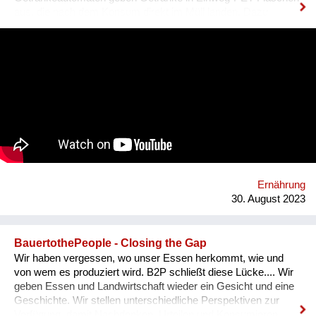
aus, die nach dem Konsum direkt im Müll landen. Dazu
kommt ein hoher Kühl- & Transportaufwand. BETTI - wie wir
unseren Automaten liebevoll nennen - macht das gänzlich
anders! Bei BETTI befüllt man die eigene Mehrwegflasche mit
dem Getränk seiner Wahl und verzichten so zu 100% auf
Einweg-Verpackungen. Ganz nebenbei braucht BETTI nur
rund 1/3 des Energiebedarfs eines herkömmlichen
Getränkeautomaten, da erst direkt bei der Abfüllung gekühlt
wird. Weiters reduzieren sich die Transportlasten massiv
durch die Verwendung und Aufbereitung des standorteigenen
Leitungswassers und die Mischung des Getränks direkt im
Automaten. Dazu bieten wir Unternehmen günstige
Pauschalmodelle an, um mittels kostenlosen Getränken den
Ernährung
eigenen MitarbeiterInnen Wertschätzung zu ze...
30. August 2023
BauertothePeople - Closing the Gap
Wir haben vergessen, wo unser Essen herkommt, wie und
von wem es produziert wird. B2P schließt diese Lücke.... Wir
geben Essen und Landwirtschaft wieder ein Gesicht und eine
Geschichte. Wir stellen unterschiedliche Perspektiven zur
Verfügung, damit Nachdenken, Urteilen und Konsumieren