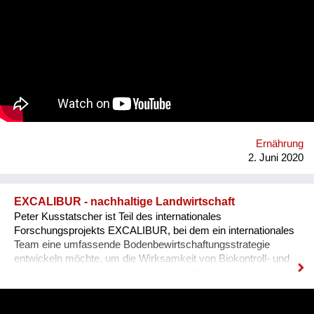
oder auf Balkonen produziert - für Umwelt, Klima und
Gesellschaft und wie kann diese Leistung sichtbar gemacht
werden? Antworten auf diese Fragen möchte das FiBL
Österreich (Forschungsinstitut für biologischen Landbau) mit
einer digitalen Plattform für Stadtgärnter*innen liefern.
Homepage: www.fibl.org
Ernährung
2. Juni 2020
EXCALIBUR - nachhaltige Landwirtschaft
Peter Kusstatscher ist Teil des internationales
Forschungsprojekts EXCALIBUR, bei dem ein internationales
Team eine umfassende Bodenbewirtschaftungsstrategie
entwickeln möchte, um die Wirksamkeit von Biokontroll- und
Biodüngemethoden in der Landwirtschaft zu verbessern.
https://www.excaliburproject.eu/