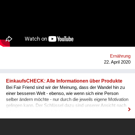
Ernährung
22. April 2020
EinkaufsCHECK: Alle Informationen über Produkte
Bei Fair Friend sind wir der Meinung, dass der Wandel hin zu
einer besseren Welt - ebenso, wie wenn sich eine Person
selber ändern möchte - nur durch die jeweils eigene Motivation
gelingen kann. Der Schlüssel dazu sind unserer Ansicht nach
Informationen. Bildung hilft Menschen mehr Dinge zu
verstehen und besser zu leben. Informationen führen zu dem
gleichen Ergebnis. Je mehr ein Mensch weiß, desto besser
kann er seine Entscheidungen treffen. Viele Menschen