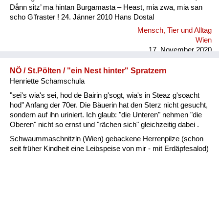
Dånn sitz’ ma hintan Burgamasta – Heast, mia zwa, mia san
scho G’fraster ! 24. Jänner 2010 Hans Dostal
Mensch, Tier und Alltag
Wien
17. November 2020
NÖ / St.Pölten / "ein Nest hinter" Spratzern
Henriette Schamschula
"sei's wia's sei, hod de Bairin g'sogt, wia's in Steaz g'soacht
hod" Anfang der 70er. Die Bäuerin hat den Sterz nicht gesucht,
sondern auf ihn uriniert. Ich glaub: "die Unteren" nehmen "die
Oberen" nicht so ernst und "rächen sich" gleichzeitig dabei .
Schwaummaschnitzln (Wien) gebackene Herrenpilze (schon
seit früher Kindheit eine Leibspeise von mir - mit Erdäpfesalod)