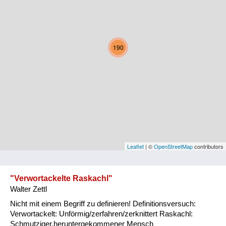
Kärnten
Niederösterreich
190
Oberösterreich
Salzburg
Steiermark
Tirol
Vorarlberg
Leaflet
| ©
OpenStreetMap
contributors
Wien
"Verwortackelte Raskachl"
Walter Zettl
Kategorie
Nicht mit einem Begriff zu definieren! Definitionsversuch:
Natur und Landwirtschaft
Verwortackelt: Unförmig/zerfahren/zerknittert Raskachl:
Schmutziger,heruntergekommener Mensch