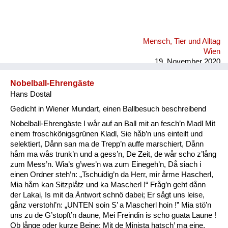
Mensch, Tier und Alltag
Wien
19. November 2020
Nobelball-Ehrengäste
Hans Dostal
Gedicht in Wiener Mundart, einen Ballbesuch beschreibend
Nobelball-Ehrengäste I wår auf an Ball mit an fesch’n Madl Mit
einem froschkönigsgrünen Kladl, Sie håb’n uns einteilt und
selektiert, Dånn san ma de Trepp’n auffe marschiert, Dånn
håm ma wås trunk’n und a gess’n, De Zeit, de wår scho z’lång
zum Mess’n. Wia’s g’wes’n wa zum Einegeh’n, Då siach i
einen Ordner steh’n: „Tschuidig’n da Herr, mir årme Hascherl,
Mia håm kan Sitzplåtz und ka Mascherl !“ Fråg’n geht dånn
der Lakai, Is mit da Ǻntwort schnö dabei; Er sågt uns leise,
gånz verstohl’n: „UNTEN soin S’ a Mascherl hoin !” Mia stö’n
uns zu de G’stopft’n daune, Mei Freindin is scho guata Laune !
Ob långe oder kurze Beine: Mit de Minista hatsch’ ma eine,