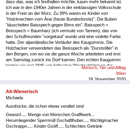
dass das, was ich festhalten möchte, kaum mehr bekannt ist.
Ich war in den 1940er Jahren in der einklassigen Volksschule
in der Frein an der Mürz. Zu 99% waren es Kinder von
"Holzknechten vom Ärar (heute Bundesforste)". Die Buben
"täuschelten Baisspech gegen Bims ein". Baisspech =
Beisspech = Baumharz (ich vermute von Tannen), das von
den Schulfreunden "vorgekaut" wurde und eine violette Farbe
hatte. Der alpenländische Vorläufer des Kaugummis. Die
Holzhacker verwendeten das Beisspech als "Durststiller" in
den Bergen, von wo sie die ganze Woche arbeiteten und erst
am Samstag zurück ins Dorf kamen. Den echten Kaugummi
lernten wir erst 1945 von britischen Wachsoldaten an der
Mensch, Tier und Alltag
Grenze derBritischen Besatzungszone ihren Dienst versahen,
Wien
kennen. Hin und wieder bekamen wir von ihnen solchen
18. November 2020
geschenkt. Der sowjetische Grenzposten war dann im
Lahnsattel. ...
Alt-Wienerisch
Michaela
Ausdrücke, die schon etwas veraltet sind
Gewurrl..... Menge von Menschen Grafflwerk...
Herumliegender Sperrmüll Gschaftlhuber..... Wichtigmacher
Gschrappn..... Kinder Gsöff..... Schlechtes Getränk