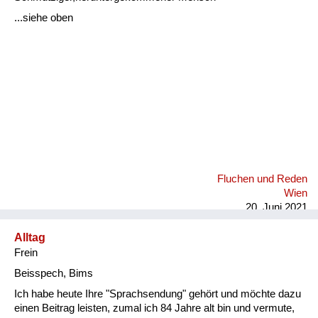
Fluchen und Reden
...siehe oben
Mensch, Tier und Alltag
Schmankerln und
Kulinarisches
Fluchen und Reden
Wien
20. Juni 2021
Alltag
Frein
Beisspech, Bims
Ich habe heute Ihre "Sprachsendung" gehört und möchte dazu
einen Beitrag leisten, zumal ich 84 Jahre alt bin und vermute,