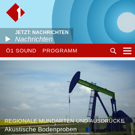
JETZT: NACHRICHTEN
Nachrichten
Ö1 SOUND
PROGRAMM
REGIONALE MUNDARTEN UND AUSDRÜCKE
Akustische Bodenproben