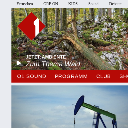
Fernsehen
ORF ON
KIDS
Sound
Debatte
JETZT: AMBIENTE
Zum Thema Wald
Ö1 SOUND
PROGRAMM
CLUB
SH