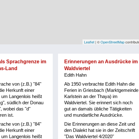
Leaflet
| ©
OpenStreetMap
contribut
als Sprachgrenze im
Erinnerungen an Ausdrücke im
ms-Land
Waldviertel
Edith Hahn
ache von (z.B.) "84"
Ab 1950 verbrachte Edith Hahn die
ie Herkunft einer
Ferien in Griesbach (Marktgemeinde
 um Langenlois heißt
Karlstein an der Thaya) im
g", südlich der Donau
Waldviertel. Sie erinnert sich noch
, wobei das "d"
gut an damals übliche Tätigkeiten
ren ist.
und mundartliche Ausdrücke.
ache von (z.B.) "84"
Die Erinnerungen an diese Zeit und
ie Herkunft einer
den Dialekt hat sie in der Zeitschrift
 um Langenlois heißt
"Das Waldviertel 4/2020"