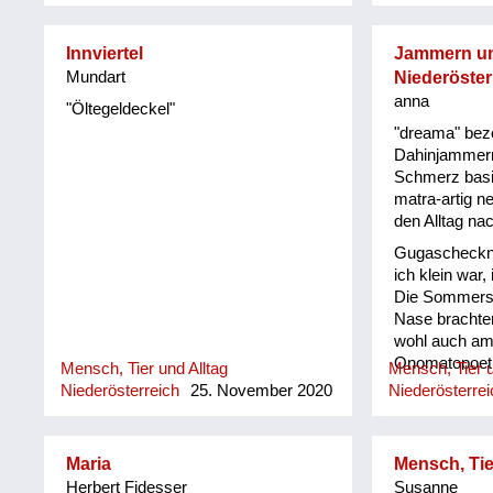
ma söwa da z
Innviertel
Jammern und
Mundart
Niederöster
anna
"Öltegeldeckel"
"dreama" beze
Dahinjammern,
Schmerz basie
matra-artig n
den Alltag na
Gugascheckn 
ich klein war
Die Sommersp
Nase brachten
wohl auch am
Onomatopoet
Mensch, Tier und Alltag
Mensch, Tier u
Niederösterreich
25. November 2020
Niederösterrei
Maria
Mensch, Tie
Herbert Fidesser
Susanne