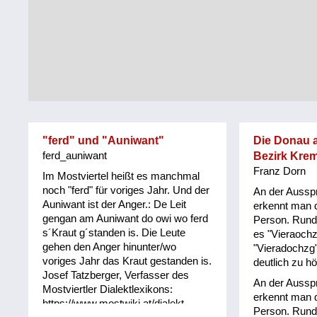
Tirol
Alltag
Vorarlberg
Schmankerln
und
Wien
Kulinarisches
"ferd" und "Auniwant"
Die Donau 
ferd_auniwant
Bezirk Kre
Franz Dorn
Im Mostviertel heißt es manchmal
noch "ferd" für voriges Jahr. Und der
An der Ausspr
Auniwant ist der Anger.: De Leit
erkennt man d
gengan am Auniwant do owi wo ferd
Person. Rund
s´Kraut g´standen is. Die Leute
es "Vieraochz
gehen den Anger hinunter/wo
"Vieradochzg"
voriges Jahr das Kraut gestanden is.
deutlich zu hö
Josef Tatzberger, Verfasser des
An der Ausspr
Mostviertler Dialektlexikons:
erkennt man d
https://www.mostwiki.at/dialekt
Person. Rund