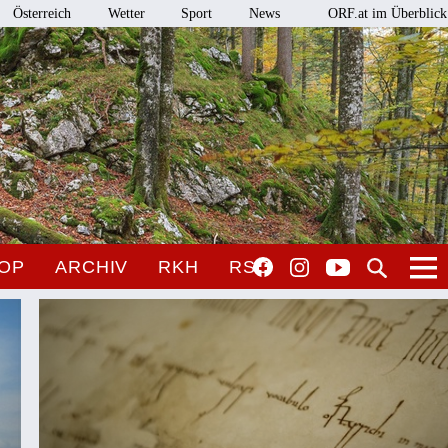
Österreich
Wetter
Sport
News
ORF.at im Überblick
OP
ARCHIV
RKH
RSO