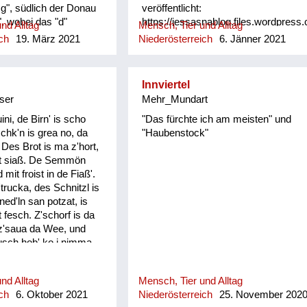
g", südlich der Donau
veröffentlicht:
, wobei das "d"
https://jessasnablog.files.wordpress
nd Alltag
Mensch, Tier und Alltag
ren ist.
2020_hahn.pdf
ch
19. März 2021
Niederösterreich
6. Jänner 2021
Innviertel
ser
Mehr_Mundart
ni, de Birn' is scho
"Das fürchte ich am meisten" und
chk'n is grea no, da
"Haubenstock"
. Des Brot is ma z'hort,
net siaß. De Semmön
 mit froist in de Fiaß'.
'trucka, des Schnitzl is
ed'ln san potzat, is
 fesch. Z'schorf is da
z'saua da Wee, und
usch hob' ko i nimma
de is oid, mee Göd,
Und omad om Schäd'l
nd Alltag
Mensch, Tier und Alltag
Hoor. 's Wossa mocht
ch
6. Oktober 2021
Niederösterreich
25. November 202
chau' i's net on, und i bi