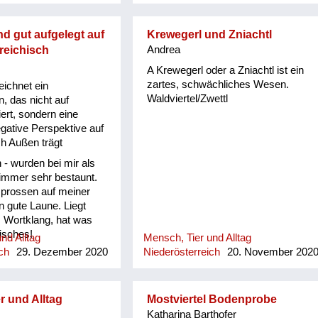
'widrigste Mo!
 gut aufgelegt auf
Krewegerl und Zniachtl
reichisch
Andrea
A Krewegerl oder a Zniachtl ist ein
zartes, schwächliches Wesen.
ichnet ein
Waldviertel/Zwettl
 das nicht auf
rt, sondern eine
egative Perspektive auf
ch Außen trägt
- wurden bei mir als
, immer sehr bestaunt.
rossen auf meiner
 gute Laune. Liegt
 Wortklang, hat was
isches!
nd Alltag
Mensch, Tier und Alltag
ch
29. Dezember 2020
Niederösterreich
20. November 202
r und Alltag
Mostviertel Bodenprobe
Katharina Barthofer