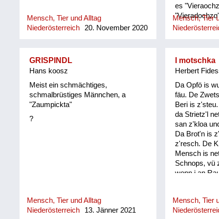
es "Vieraochz
"Vieradochzg"
Mensch, Tier und Alltag
Mensch, Tier u
deutlich zu hö
Niederösterreich
20. November 2020
Niederösterrei
GRISPINDL
I motschka
Hans koosz
Herbert Fides
Meist ein schmächtiges,
Da Opfö is wui
schmalbrüstiges Männchen, a
fäu. De Zwets
"Zaumpickta"
Beri is z'steu
da Strietz'l 
?
san z'kloa und
Da Brot'n is z
z'resch. De Kn
Mensch is net
Schnops, vü 
wonn i an Ra
steh'. Mee Oi
des is gor. 
Mensch, Tier und Alltag
Mensch, Tier u
hob i koane 
Niederösterreich
13. Jänner 2021
Niederösterrei
rosti', d'rum s