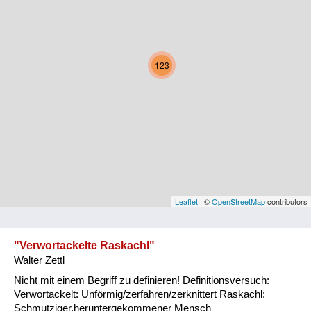
Kärnten
Niederösterreich
123
Oberösterreich
Salzburg
Steiermark
Tirol
Vorarlberg
Leaflet
| ©
OpenStreetMap
contributors
Wien
"Verwortackelte Raskachl"
Walter Zettl
Kategorie
Nicht mit einem Begriff zu definieren! Definitionsversuch:
Natur und Landwirtschaft
Verwortackelt: Unförmig/zerfahren/zerknittert Raskachl:
Schmutziger,heruntergekommener Mensch