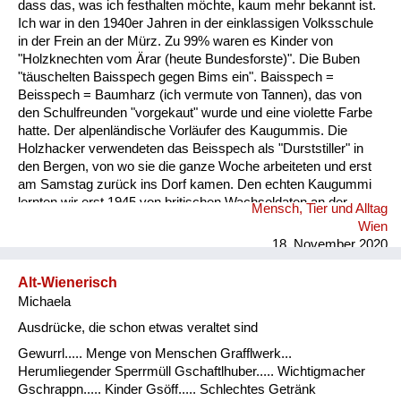
dass das, was ich festhalten möchte, kaum mehr bekannt ist.
Ich war in den 1940er Jahren in der einklassigen Volksschule
in der Frein an der Mürz. Zu 99% waren es Kinder von
"Holzknechten vom Ärar (heute Bundesforste)". Die Buben
"täuschelten Baisspech gegen Bims ein". Baisspech =
Beisspech = Baumharz (ich vermute von Tannen), das von
den Schulfreunden "vorgekaut" wurde und eine violette Farbe
hatte. Der alpenländische Vorläufer des Kaugummis. Die
Holzhacker verwendeten das Beisspech als "Durststiller" in
den Bergen, von wo sie die ganze Woche arbeiteten und erst
am Samstag zurück ins Dorf kamen. Den echten Kaugummi
lernten wir erst 1945 von britischen Wachsoldaten an der
Mensch, Tier und Alltag
Grenze derBritischen Besatzungszone ihren Dienst versahen,
Wien
kennen. Hin und wieder bekamen wir von ihnen solchen
18. November 2020
geschenkt. Der sowjetische Grenzposten war dann im
Lahnsattel. ...
Alt-Wienerisch
Michaela
Ausdrücke, die schon etwas veraltet sind
Gewurrl..... Menge von Menschen Grafflwerk...
Herumliegender Sperrmüll Gschaftlhuber..... Wichtigmacher
Gschrappn..... Kinder Gsöff..... Schlechtes Getränk