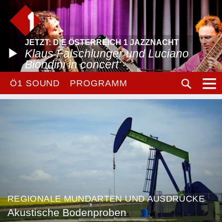
JETZT: DIE ÖSTERREICH 1 JAZZNACHT
Klaus Falschlunger und Luciano
Biondini in concert
Ö1 SOUND
PROGRAMM
REGIONALE MUNDARTEN UND AUSDRÜCKE
Akustische Bodenproben