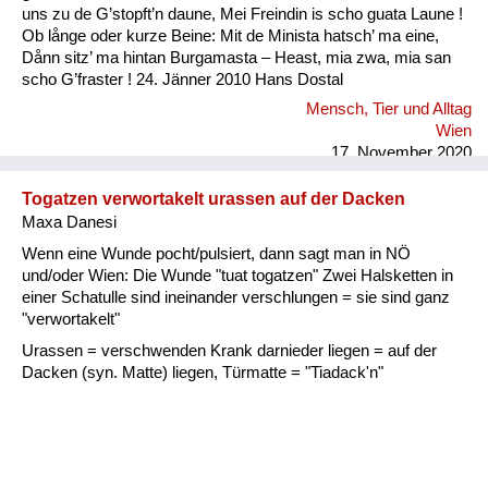
uns zu de G’stopft’n daune, Mei Freindin is scho guata Laune !
Ob långe oder kurze Beine: Mit de Minista hatsch’ ma eine,
Dånn sitz’ ma hintan Burgamasta – Heast, mia zwa, mia san
scho G’fraster ! 24. Jänner 2010 Hans Dostal
Mensch, Tier und Alltag
Wien
17. November 2020
Togatzen verwortakelt urassen auf der Dacken
Maxa Danesi
Wenn eine Wunde pocht/pulsiert, dann sagt man in NÖ
und/oder Wien: Die Wunde "tuat togatzen" Zwei Halsketten in
einer Schatulle sind ineinander verschlungen = sie sind ganz
"verwortakelt"
Urassen = verschwenden Krank darnieder liegen = auf der
Dacken (syn. Matte) liegen, Türmatte = "Tiadack'n"