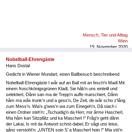
Mensch, Tier und Alltag
Wien
19. November 2020
Nobelball-Ehrengäste
Hans Dostal
Gedicht in Wiener Mundart, einen Ballbesuch beschreibend
Nobelball-Ehrengäste I wår auf an Ball mit an fesch’n Madl Mit
einem froschkönigsgrünen Kladl, Sie håb’n uns einteilt und
selektiert, Dånn san ma de Trepp’n auffe marschiert, Dånn
håm ma wås trunk’n und a gess’n, De Zeit, de wår scho z’lång
zum Mess’n. Wia’s g’wes’n wa zum Einegeh’n, Då siach i
einen Ordner steh’n: „Tschuidig’n da Herr, mir årme Hascherl,
Mia håm kan Sitzplåtz und ka Mascherl !“ Fråg’n geht dånn
der Lakai, Is mit da Ǻntwort schnö dabei; Er sågt uns leise,
gånz verstohl’n: „UNTEN soin S’ a Mascherl hoin !” Mia stö’n