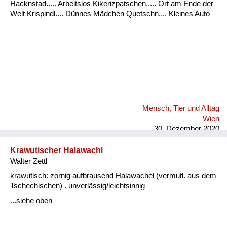
Hacknstad..... Arbeitslos Kikerizpatschen..... Ort am Ende der
Welt Krispindl.... Dünnes Mädchen Quetschn.... Kleines Auto
Mensch, Tier und Alltag
Wien
30. Dezember 2020
Krawutischer Halawachl
Walter Zettl
krawutisch: zornig aufbrausend Halawachel (vermutl. aus dem
Tschechischen) . unverlässig/leichtsinnig
...siehe oben