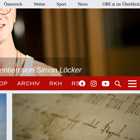
Österreich
Wetter
Sport
News
ORF.at im Überblick
sentiert von Simon Löcker
OP
ARCHIV
RKH
RSO