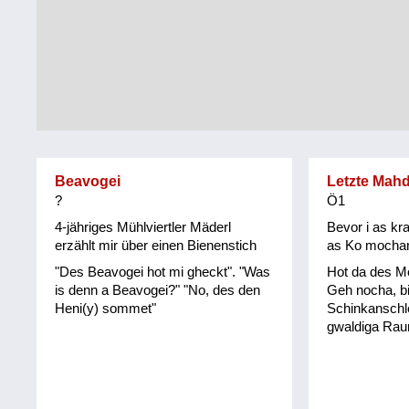
Tirol
Alltag
Vorarlberg
Schmankerln
und
Wien
Kulinarisches
Beavogei
Letzte Mah
?
Ö1
4-jähriges Mühlviertler Mäderl
Bevor i as k
erzählt mir über einen Bienenstich
as Ko mocha
"Des Beavogei hot mi gheckt". "Was
Hot da des Me
is denn a Beavogei?" "No, des den
Geh nocha, bi
Heni(y) sommet"
Schinkanschle
gwaldiga Rau