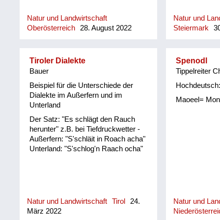
Natur und Landwirtschaft
Natur und Land
Oberösterreich
28. August 2022
Steiermark
30
Tiroler Dialekte
Spenodl
Bauer
Tippelreiter C
Beispiel für die Unterschiede der
Hochdeutsch:
Dialekte im Außerfern und im
Maoeel= Mon
Unterland
Der Satz: "Es schlägt den Rauch
herunter" z.B. bei Tiefdruckwetter -
Außerfern: "S'schläit in Roach acha"
Unterland: "S'schlog'n Raach ocha"
Natur und Landwirtschaft
Tirol
24.
Natur und Land
März 2022
Niederösterrei