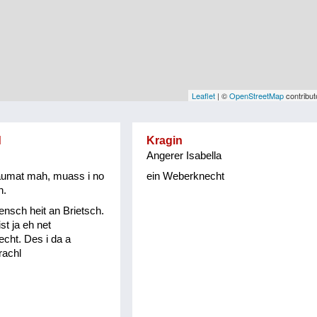
Leaflet
| ©
OpenStreetMap
contribut
d
Kragin
Angerer Isabella
raumat mah, muass i no
ein Weberknecht
n.
nsch heit an Brietsch.
st ja eh net
cht. Des i da a
rachl