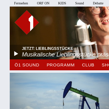
Fernsehen
ORF ON
KIDS
Sound
Debatte
JETZT: LIEBLINGSSTÜCKE
Musikalische Lieblingsstücke prä
Ö1 SOUND
PROGRAMM
CLUB
SH