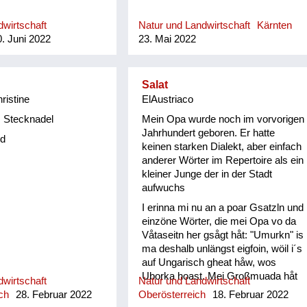
wirtschaft
Natur und Landwirtschaft
Kärnten
. Juni 2022
23. Mai 2022
Salat
hristine
ElAustriaco
 Stecknadel
Mein Opa wurde noch im vorvorigen
Jahrhundert geboren. Er hatte
d
keinen starken Dialekt, aber einfach
anderer Wörter im Repertoire als ein
kleiner Junge der in der Stadt
aufwuchs
I erinna mi nu an a poar Gsatzln und
einzöne Wörter, die mei Opa vo da
Våtaseitn her gsågt håt: "Umurkn" is
ma deshalb unlängst eigfoin, wöil i´s
auf Ungarisch gheat håw, wos
Uborka hoast. Mei Großmuada håt
wirtschaft
Natur und Landwirtschaft
jewåis im Spätherbst den Andivi
ch
28. Februar 2022
Oberösterreich
18. Februar 2022
Salåt vom Goatn in n Keller