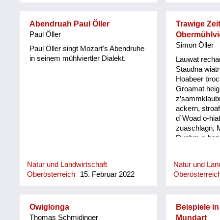
Abendruah Paul Öller
Trawige Zeit
Paul Öller
Obermühlvie
Simon Öller
Paul Öller singt Mozart's Abendruhe
in seinem mühlviertler Dialekt.
Lauwat rechan
Staudna wiatn
Hoabeer broc
Groamat heig
z’sammklaubm.
ackern, stroa
d`Woad o-hiat
zuaschlagn, 
Ruabm o-hapm
kehrn und Lo
und Wassagr
Natur und Landwirtschaft
Natur und Land
Haar schnei´l
Oberösterreich
15. Februar 2022
Oberösterreic
´Wiesn odl´n 
steign ban Me
geh und fleißi
Blunzn mocha
Owiglonga
Beispiele in
Schwingan z`
Thomas Schmidinger
Mundart