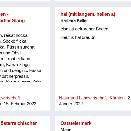
umpflånzt. So woans früher die
Oanzigen, die im Winter nu an
en -
hal (mit langem, hellen a)
frischen grean Salåt ghåwt håm.
rtler Slang
Barbara Keller
eisglatt gefrorener Boden
, reisat hocka,
Heut is hal draußn!
, Söckö flicka,
ka, Püssn suacha,
n und Obst
 Troat ei-fiahn,
fm, Kaiwö-ziagn,
n und dengln... Fassa
Most herpressn,
, Kraut ei-tretn, Ofm
`wänd nagln, Erdäpfö
abm, Saubärn und de
wirtschaft
Natur und Landwirtschaft
Kärnten
2
assn, Mist ausführn, d
h
15. Februar 2022
Jänner 2022
und dengeln. Loatan-
schafensta, Kircha
 betn, Sau o-stecha,
, Bandln wewan,
 österreichischer
Oststeiermark
ein, Kiada geh, Fedan
Mariel