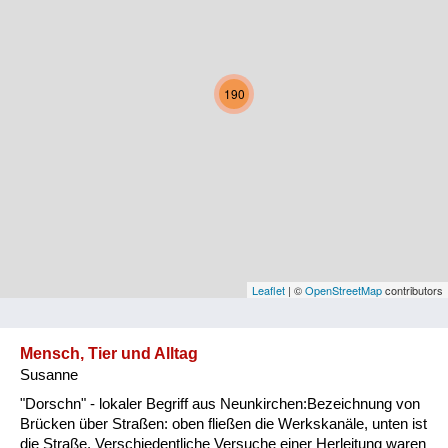
Kärnten
Niederösterreich
190
Oberösterreich
Salzburg
Steiermark
Tirol
Vorarlberg
Leaflet
| ©
OpenStreetMap
contributors
Wien
Mensch, Tier und Alltag
Susanne
Kategorie
"Dorschn" - lokaler Begriff aus Neunkirchen:Bezeichnung von
Natur und Landwirtschaft
Brücken über Straßen: oben fließen die Werkskanäle, unten ist
die Straße. Verschiedentliche Versuche einer Herleitung waren