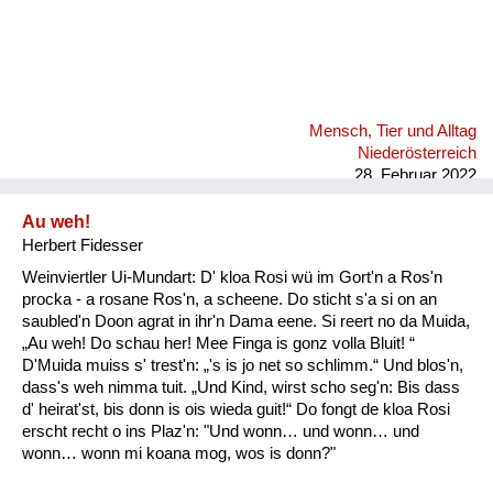
Mensch, Tier und Alltag
Niederösterreich
28. Februar 2022
Au weh!
Herbert Fidesser
Weinviertler Ui-Mundart: D' kloa Rosi wü im Gort'n a Ros'n
procka - a rosane Ros'n, a scheene. Do sticht s'a si on an
saubled'n Doon agrat in ihr'n Dama eene. Si reert no da Muida,
„Au weh! Do schau her! Mee Finga is gonz volla Bluit! “
D'Muida muiss s' trest'n: „'s is jo net so schlimm.“ Und blos'n,
dass's weh nimma tuit. „Und Kind, wirst scho seg'n: Bis dass
d' heirat'st, bis donn is ois wieda guit!“ Do fongt de kloa Rosi
erscht recht o ins Plaz'n: "Und wonn… und wonn… und
wonn… wonn mi koana mog, wos is donn?"