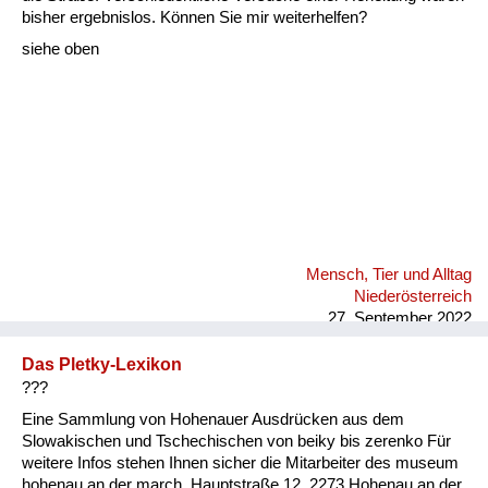
Fluchen und Reden
bisher ergebnislos. Können Sie mir weiterhelfen?
siehe oben
Mensch, Tier und Alltag
Schmankerln und
Kulinarisches
Mensch, Tier und Alltag
Niederösterreich
27. September 2022
Das Pletky-Lexikon
???
Eine Sammlung von Hohenauer Ausdrücken aus dem
Slowakischen und Tschechischen von beiky bis zerenko Für
weitere Infos stehen Ihnen sicher die Mitarbeiter des museum
hohenau an der march, Hauptstraße 12, 2273 Hohenau an der