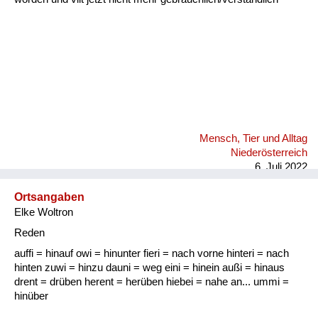
Mensch, Tier und Alltag
Niederösterreich
6. Juli 2022
Ortsangaben
Elke Woltron
Reden
auffi = hinauf owi = hinunter fieri = nach vorne hinteri = nach
hinten zuwi = hinzu dauni = weg eini = hinein außi = hinaus
drent = drüben herent = herüben hiebei = nahe an... ummi =
hinüber