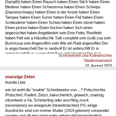
Dampfö) haben Einen Rausch haben Einen Stich haben Einen
Blederer haben Einen Schwomma haben Einen Schwips
(Damenschwips) haben Einen in der Krone haben Einen
Tampas haben Einen Surrer haben Einen Feil haben Einen
Schleuderer haben Einen Schwü haben Einen sitzen haben
Einen picken haben Einen hocken haben Sich einen
angezüchtet haben Angebledert sein Eine Fettn, Restfettn
haben Fett wie a Häusltschik Tutti completti sein (voll) zua sein
Bummzua sein Angesoffen sein Wie ein Radi angesoffen Der
is angschwaschelt Der is randvoll Er ist anbirschtlt Er is
angesäuselt Er is zuagschütt Er is ontschechert Der is ja
Schmankerln und Kulinarisches
schon gaunz steif Der is steif (steifer Blick) Fett wie ein
Niederösterreich
Radierer Blunzenfett sein Angefüllt sein abgefüllt sein
10. August 2022
angekübelt sein Angestochen sein versumpft...
zoanzige Zetsn
Aurelia Llois
wie ist wohl die "exakte" Schreibweise von ...? Potschochta
/Potscherl, Foaferl, Zetzn, bakschierlich, griawich, zoanzig,
zitzerlweis a Va, Schinterling oder arschling zruck
(reversieren) wo einegreuln (hineinkriechen) PS: einige
Ausdrücke sind von meiner Mutter (1919 geboren) verwendet
worden und vllt jetzt nicht mehr gebräuchlich/verständlich