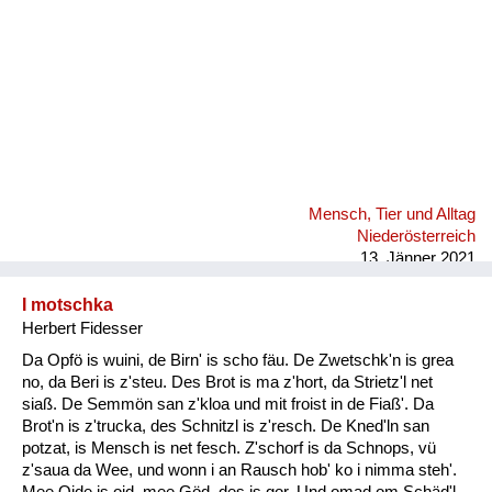
Mensch, Tier und Alltag
Niederösterreich
13. Jänner 2021
I motschka
Herbert Fidesser
Da Opfö is wuini, de Birn' is scho fäu. De Zwetschk'n is grea
no, da Beri is z'steu. Des Brot is ma z'hort, da Strietz'l net
siaß. De Semmön san z'kloa und mit froist in de Fiaß'. Da
Brot'n is z'trucka, des Schnitzl is z'resch. De Kned'ln san
potzat, is Mensch is net fesch. Z'schorf is da Schnops, vü
z'saua da Wee, und wonn i an Rausch hob' ko i nimma steh'.
Mee Oide is oid, mee Göd, des is gor. Und omad om Schäd'l