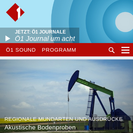
JETZT: Ö1 JOURNALE
Ö1 Journal um acht
Ö1 SOUND
PROGRAMM
REGIONALE MUNDARTEN UND AUSDRÜCKE
Akustische Bodenproben