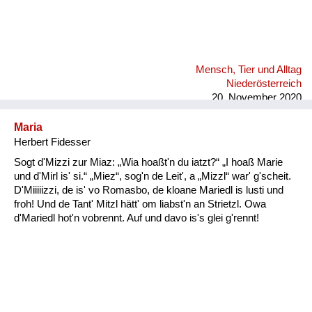
Mensch, Tier und Alltag
Niederösterreich
20. November 2020
Maria
Herbert Fidesser
Sogt d'Mizzi zur Miaz: „Wia hoaßt'n du iatzt?“ „I hoaß Marie
und d'Mirl is' si.“ „Miez“, sog'n de Leit', a „Mizzl“ war' g'scheit.
D'Miiiiizzi, de is' vo Romasbo, de kloane Mariedl is lusti und
froh! Und de Tant' Mitzl hätt' om liabst'n an Strietzl. Owa
d'Mariedl hot'n vobrennt. Auf und davo is's glei g'rennt!