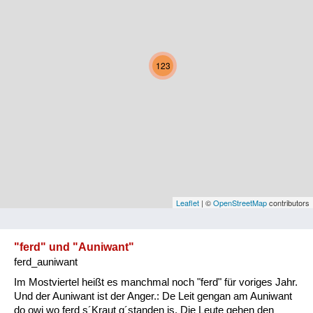
Kärnten
Niederösterreich
123
Oberösterreich
Salzburg
Steiermark
Tirol
Vorarlberg
Leaflet
| ©
OpenStreetMap
contributors
Wien
"ferd" und "Auniwant"
ferd_auniwant
Kategorie
Im Mostviertel heißt es manchmal noch "ferd" für voriges Jahr.
Natur und Landwirtschaft
Und der Auniwant ist der Anger.: De Leit gengan am Auniwant
do owi wo ferd s´Kraut g´standen is. Die Leute gehen den