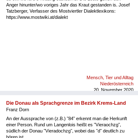
Fluchen und Reden
Anger hinunter/wo voriges Jahr das Kraut gestanden is. Josef
Tatzberger, Verfasser des Mostviertler Dialektlexikons:
https://www.mostwiki.at/dialekt
Mensch, Tier und Alltag
Schmankerln und
Kulinarisches
Mensch, Tier und Alltag
Niederösterreich
20. November 2020
Die Donau als Sprachgrenze im Bezirk Krems-Land
Franz Dorn
An der Aussprache von (z.B.) "84" erkennt man die Herkunft
einer Person. Rund um Langenlois heißt es "Vieraochzg",
südlich der Donau "Vieradochzg", wobei das "d" deutlich zu
hören ist.