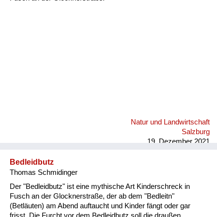
Fluchen und Reden
Mensch, Tier und Alltag
Schmankerln und
Kulinarisches
Natur und Landwirtschaft
Salzburg
19. Dezember 2021
Bedleidbutz
Thomas Schmidinger
Der "Bedleidbutz" ist eine mythische Art Kinderschreck in
Fusch an der Glocknerstraße, der ab dem "Bedleitn"
(Betläuten) am Abend auftaucht und Kinder fängt oder gar
frisst. Die Furcht vor dem Bedleidbutz soll die draußen