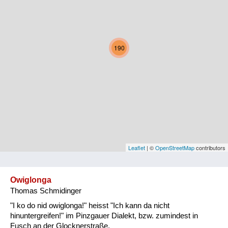
Kärnten
Niederösterreich
190
Oberösterreich
Salzburg
Steiermark
Tirol
Vorarlberg
Leaflet
| ©
OpenStreetMap
contributors
Wien
Owiglonga
Thomas Schmidinger
Kategorie
"I ko do nid owiglonga!" heisst "Ich kann da nicht
Natur und Landwirtschaft
hinuntergreifen!" im Pinzgauer Dialekt, bzw. zumindest in
Fusch an der Glocknerstraße.