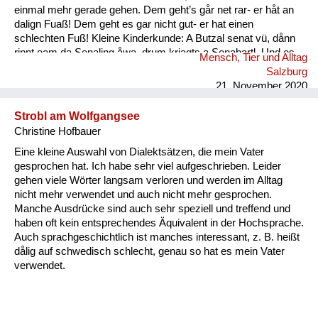
einmal mehr gerade gehen. Dem geht’s går net rar- er håt an
dalign Fuaß! Dem geht es gar nicht gut- er hat einen
schlechten Fuß! Kleine Kinderkunde: A Butzal senat vü, dånn
rinnt eam da Senaling åwa, drum kriagts a Senabartl. Und es
Mensch, Tier und Alltag
is a oft råmig um an Mund. Ein Baby speichelt viel, dann rinnt
Salzburg
ihm der Speichel runter, deshal...
21. November 2020
Strobl am Wolfgangsee
Christine Hofbauer
Eine kleine Auswahl von Dialektsätzen, die mein Vater
gesprochen hat. Ich habe sehr viel aufgeschrieben. Leider
gehen viele Wörter langsam verloren und werden im Alltag
nicht mehr verwendet und auch nicht mehr gesprochen.
Manche Ausdrücke sind auch sehr speziell und treffend und
haben oft kein entsprechendes Äquivalent in der Hochsprache.
Auch sprachgeschichtlich ist manches interessant, z. B. heißt
dålig auf schwedisch schlecht, genau so hat es mein Vater
verwendet.