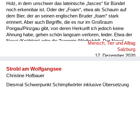
Holz, in dem unschwer das lateinische „fasces“ für Bündel
noch erkennbar ist. Oder der „Foam“, etwa als Schaum auf
dem Bier, der an seinen englischen Bruder „foam“ stark
erinnert. Aber auch Begriffe, die es nur im Großraum
Pongau/Pinzgau gibt, von deren Herkunft ich jedoch keine
Ahnung habe, gehen schön langsam verloren, leider. Etwa der
Noxei (Knäblein) oder die Tranggin (Weibsbild). Der Noxei
Mensch, Tier und Alltag
kann dabei „kasig“ sein, also herzig, die Tranggin durchaus
Salzburg
„scheickig“, also schrecklich.
17. Dezember 2020
Strobl am Wolfgangsee
Christine Hofbauer
Diesmal Schwerpunkt Schimpfwörter inklusive Übersetzung