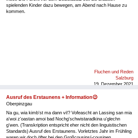
spielenden Kinder dazu bewegen, am Abend nach Hause zu
kommen.
Fluchen und Reden
Salzburg
19. Dezember 2021
Ausruf des Erstaunens + Information😉
Oberpinzgau
Na gu, wia kimb'st ma dann vi!? Vofeascht an Lassing san mia
a'woi z'oastan amoi bad Nochg'schwistaradkina u'glechn
g'wen. (Transkription entspricht eher nicht den linguistischen
Standards) Ausruf des Erstaunens. Vorletztes Jahr im Frühling
waren wir doch öfter bei den Großcousins/-cousinen