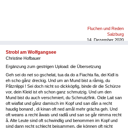
Fluchen und Reden
Salzburg
14. Dezember 2020
Strobl am Wolfgangsee
Christine Hofbauer
Ergänzung zum gestrigen Upload: die Übersetzung
Geh sei do net so gschelat, tua da do a Fiachta fia, dei Kidl is
eh scho gånz dreckig. Und um an Mund bist a råmig, du
Påtznlippi ! Sei doch nicht so dickköpfig, binde dir die Schürze
vor, dein Kleid ist eh schon ganz schmutzig. Und um den
Mund bist du auch verschmiert, du Schmutzfink. Oide Lait san
oft wiaflat und gånz damisch im Kopf und san dån a recht
haudig bonand , di kinan oft ned amål mehr grächa geh. Und
oft weans a recht åwais und radlå und san se går nimma recht
å. Alte Leute sind oft schwindlig und benommen im Kopf und
sind dann recht schlecht beisammen, die können oft nicht