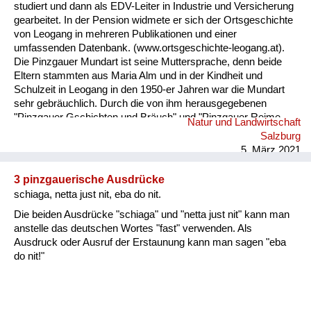
studiert und dann als EDV-Leiter in Industrie und Versicherung
gearbeitet. In der Pension widmete er sich der Ortsgeschichte
von Leogang in mehreren Publikationen und einer
umfassenden Datenbank. (www.ortsgeschichte-leogang.at).
Die Pinzgauer Mundart ist seine Muttersprache, denn beide
Eltern stammten aus Maria Alm und in der Kindheit und
Schulzeit in Leogang in den 1950-er Jahren war die Mundart
sehr gebräuchlich. Durch die von ihm herausgegebenen
"Pinzgauer Gschichten und Bräuch" und "Pinzgauer Reime,
Natur und Landwirtschaft
Sprüche und Kuchltips" der Maria Almer Mundartdichterin
Salzburg
Gretl Widauer (1999) wurde sein Interesse an dieser Sprache
5. März 2021
geweckt und dabei ein Lexikon mit 1500 Worten von ihm
erarbeitet. ...
3 pinzgauerische Ausdrücke
schiaga, netta just nit, eba do nit.
Die beiden Ausdrücke "schiaga" und "netta just nit" kann man
anstelle das deutschen Wortes "fast" verwenden. Als
Ausdruck oder Ausruf der Erstaunung kann man sagen "eba
do nit!"