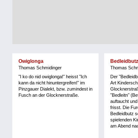
Tirol
Alltag
Vorarlberg
Schmankerln
und
Wien
Kulinarisches
Owiglonga
Bedleidbut
Thomas Schmidinger
Thomas Schm
"I ko do nid owiglonga!" heisst "Ich
Der "Bedleidb
kann da nicht hinuntergreifen!" im
Art Kindersch
Pinzgauer Dialekt, bzw. zumindest in
Glocknerstra
Fusch an der Glocknerstraße.
"Bedleitn" (B
auftaucht und
frisst. Die Fu
Bedleidbutz s
spielenden K
am Abend na