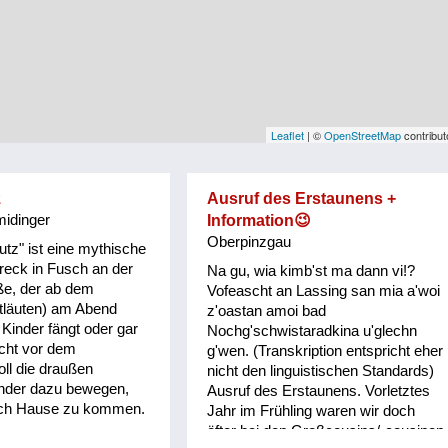
Leaflet
| ©
OpenStreetMap
contribut
z
Ausruf des Erstaunens +
idinger
Information😉
Oberpinzgau
utz" ist eine mythische
reck in Fusch an der
Na gu, wia kimb'st ma dann vi!?
ße, der ab dem
Vofeascht an Lassing san mia a'woi
etläuten) am Abend
z'oastan amoi bad
 Kinder fängt oder gar
Nochg'schwistaradkina u'glechn
rcht vor dem
g'wen. (Transkription entspricht eher
oll die draußen
nicht den linguistischen Standards)
inder dazu bewegen,
Ausruf des Erstaunens. Vorletztes
ch Hause zu kommen.
Jahr im Frühling waren wir doch
öfter bei den Großcousins/-cousinen