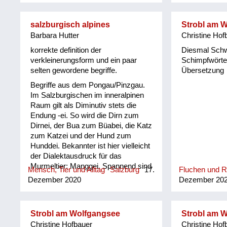
er sich der O
Leogang in m
salzburgisch alpines
Strobl am 
und einer um
Barbara Hutter
Christine Hof
(www.ortsgesc
Die Pinzgauer
korrekte definition der
Diesmal Sch
Muttersprache
verkleinerungsform und ein paar
Schimpfwörter
stammten aus
selten gewordene begriffe.
Übersetzung
Kindheit und 
Begriffe aus dem Pongau/Pinzgau.
den 1950-er 
Im Salzburgischen im inneralpinen
sehr gebräuch
Raum gilt als Diminutiv stets die
ihm herausge
Endung -ei. So wird die Dirn zum
Gschichten u
Dirnei, der Bua zum Büabei, die Katz
"Pinzgauer R
zum Katzei und der Hund zum
Kuchltips" de
Hunddei. Bekannter ist hier vielleicht
Mundartdichte
der Dialektausdruck für das
(1999) wurde 
Murmeltier: Manggei. Spannend sind
dieser Sprac
Mensch, Tier und Alltag
Salzburg
17.
Fluchen und 
auch Sprachrelikte aus alter Zeit, wie
ein Lexikon m
Dezember 2020
Dezember 20
etwa das „Faschtl“ Holz, in dem
ihm erarbeitet.
unschwer das lateinische „fasces“
für Bündel noch erkennbar ist. Oder
Strobl am Wolfgangsee
Strobl am 
der „Foam“, etwa als Schaum auf
Christine Hofbauer
Christine Hof
dem Bier, der an seinen englischen