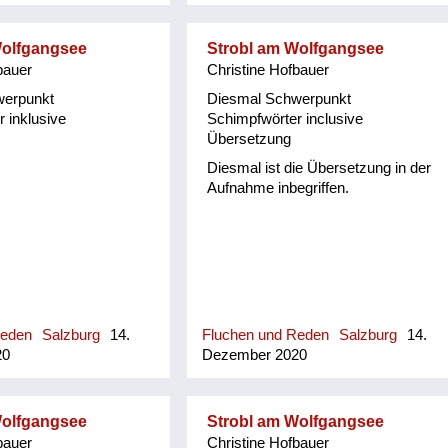
rtsgeschichte von
ehreren Publikationen
Wolfgangsee
Strobl am Wolfgangsee
fassenden Datenbank.
bauer
Christine Hofbauer
hichte-leogang.at).
 Mundart ist seine
werpunkt
Diesmal Schwerpunkt
, denn beide Eltern
 inklusive
Schimpfwörter inclusive
 Maria Alm und in der
Übersetzung
Schulzeit in Leogang in
Diesmal ist die Übersetzung in der
Jahren war die Mundart
Aufnahme inbegriffen.
lich. Durch die von
gebenen "Pinzgauer
nd Bräuch" und
eime, Sprüche und
r Maria Almer
rin Gretl Widauer
sein Interesse an
he geweckt und dabei
Reden
Salzburg
14.
Fluchen und Reden
Salzburg
14.
it 1500 Worten von
20
Dezember 2020
 ...
Wolfgangsee
Strobl am Wolfgangsee
bauer
Christine Hofbauer