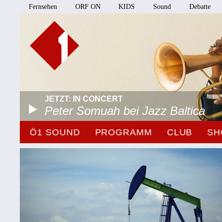
Fernsehen
ORF ON
KIDS
Sound
Debatte
JETZT: IN CONCERT
Peter Somuah bei Jazz Baltica
Ö1 SOUND
PROGRAMM
CLUB
SH