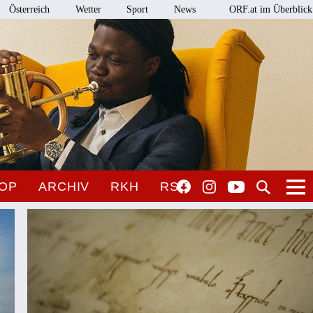
Österreich
Wetter
Sport
News
ORF.at im Überblick
OP
ARCHIV
RKH
RSO