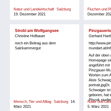
Natur und Landwirtschaft
Salzburg
Fluchen und 
19. Dezember 2021
Dezember 20
Strobl am Wolfgangsee
Pinzgaueri
Christine Hofbauer
Gerhard Hartl
noch ein Beitrag aus dem
http://www.pi
Salzkammergut
mundart.at/inf
Auf der oben
Homepage sin
angeführt mit
Pinzgauer-Mu
Worten zum An
Alois Schwaig
portrait.jpgDr.
Schwaiger ist
geboren, hat 
Physik studie
Mensch, Tier und Alltag
Salzburg
14.
Natur und Land
Leiter in Indu
März 2021
5. März 2021
gearbeitet. I