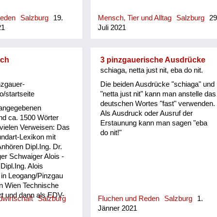
(geschlechtsneutr.) anwesend
(meint nicht unbedingt Besuch,
Reden
Salzburg
19.
Mensch, Tier und Alltag
Salzburg
29
sondern, dass man dort zu tun hatte
21
Juli 2021
bzw. die dortige Anwesenheit einen
bestimmten, aber nicht explizit zum
Ausdruck gebrachten Grund hatte)
sch
3 pinzgauerische Ausdrücke
schiaga, netta just nit, eba do nit.
nzgauer-
Die beiden Ausdrücke "schiaga" und
o/startseite
"netta just nit" kann man anstelle das
deutschen Wortes "fast" verwenden.
 angegebenen
Als Ausdruck oder Ausruf der
d ca. 1500 Wörter
Erstaunung kann man sagen "eba
 vielen Verweisen: Das
do nit!"
ndart-Lexikon mit
hören Dipl.Ing. Dr.
er Schwaiger Alois -
 Dipl.Ing. Alois
 in Leogang/Pinzgau
in Wien Technische
rt und dann als EDV-
wirtschaft
Salzburg
Fluchen und Reden
Salzburg
1.
strie und Versicherung
Jänner 2021
n der Pension widmete