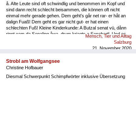
å. Alte Leute sind oft schwindlig und benommen im Kopf und
sind dann recht schlecht beisammen, die können oft nicht
einmal mehr gerade gehen. Dem geht’s går net rar- er håt an
dalign Fuaß! Dem geht es gar nicht gut- er hat einen
schlechten Fuß! Kleine Kinderkunde: A Butzal senat vü, dånn
rinnt eam da Senaling åwa, drum kriagts a Senabartl. Und es
Mensch, Tier und Alltag
is a oft råmig um an Mund. Ein Baby speichelt viel, dann rinnt
Salzburg
ihm der Speichel runter, deshal...
21. November 2020
Strobl am Wolfgangsee
Christine Hofbauer
Diesmal Schwerpunkt Schimpfwörter inklusive Übersetzung