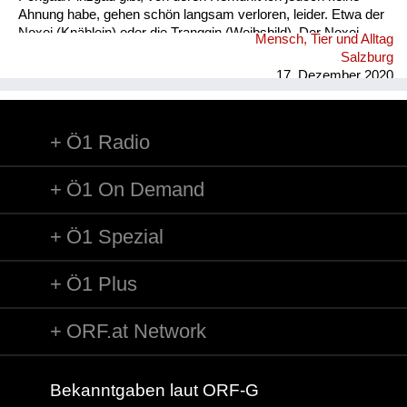
Ahnung habe, gehen schön langsam verloren, leider. Etwa der
Noxei (Knäblein) oder die Tranggin (Weibsbild). Der Noxei
Mensch, Tier und Alltag
kann dabei „kasig“ sein, also herzig, die Tranggin durchaus
Salzburg
„scheickig“, also schrecklich.
17. Dezember 2020
Ö1 Radio
Ö1 On Demand
Ö1 Spezial
Ö1 Plus
ORF.at Network
Bekanntgaben laut ORF-G