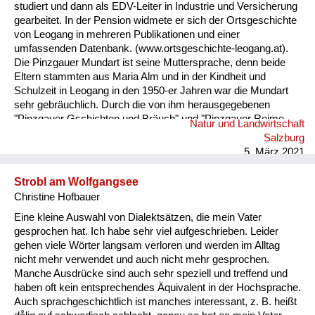
studiert und dann als EDV-Leiter in Industrie und Versicherung
gearbeitet. In der Pension widmete er sich der Ortsgeschichte
von Leogang in mehreren Publikationen und einer
umfassenden Datenbank. (www.ortsgeschichte-leogang.at).
Die Pinzgauer Mundart ist seine Muttersprache, denn beide
Eltern stammten aus Maria Alm und in der Kindheit und
Schulzeit in Leogang in den 1950-er Jahren war die Mundart
sehr gebräuchlich. Durch die von ihm herausgegebenen
"Pinzgauer Gschichten und Bräuch" und "Pinzgauer Reime,
Natur und Landwirtschaft
Sprüche und Kuchltips" der Maria Almer Mundartdichterin
Salzburg
Gretl Widauer (1999) wurde sein Interesse an dieser Sprache
5. März 2021
geweckt und dabei ein Lexikon mit 1500 Worten von ihm
erarbeitet. ...
Strobl am Wolfgangsee
Christine Hofbauer
Eine kleine Auswahl von Dialektsätzen, die mein Vater
gesprochen hat. Ich habe sehr viel aufgeschrieben. Leider
gehen viele Wörter langsam verloren und werden im Alltag
nicht mehr verwendet und auch nicht mehr gesprochen.
Manche Ausdrücke sind auch sehr speziell und treffend und
haben oft kein entsprechendes Äquivalent in der Hochsprache.
Auch sprachgeschichtlich ist manches interessant, z. B. heißt