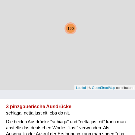
Kärnten
Niederösterreich
190
Oberösterreich
Salzburg
Steiermark
Tirol
Vorarlberg
Leaflet
| ©
OpenStreetMap
contributors
Wien
3 pinzgauerische Ausdrücke
schiaga, netta just nit, eba do nit.
Kategorie
Die beiden Ausdrücke "schiaga" und "netta just nit" kann man
Natur und Landwirtschaft
anstelle das deutschen Wortes "fast" verwenden. Als
Ausdruck oder Ausruf der Erstaunung kann man sagen "eba