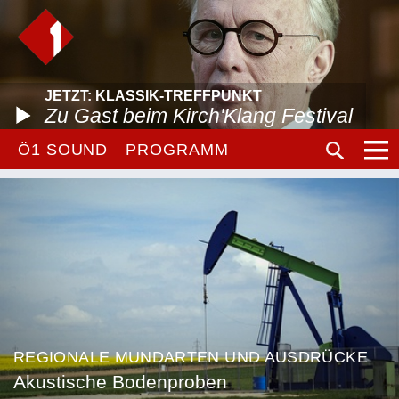
JETZT: KLASSIK-TREFFPUNKT
Zu Gast beim Kirch'Klang Festival
Ö1 SOUND
PROGRAMM
REGIONALE MUNDARTEN UND AUSDRÜCKE
Akustische Bodenproben