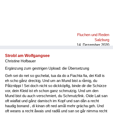
Fluchen und Reden
Salzburg
14. Dezember 2020
Strobl am Wolfgangsee
Christine Hofbauer
Ergänzung zum gestrigen Upload: die Übersetzung
Geh sei do net so gschelat, tua da do a Fiachta fia, dei Kidl is
eh scho gånz dreckig. Und um an Mund bist a råmig, du
Påtznlippi ! Sei doch nicht so dickköpfig, binde dir die Schürze
vor, dein Kleid ist eh schon ganz schmutzig. Und um den
Mund bist du auch verschmiert, du Schmutzfink. Oide Lait san
oft wiaflat und gånz damisch im Kopf und san dån a recht
haudig bonand , di kinan oft ned amål mehr grächa geh. Und
oft weans a recht åwais und radlå und san se går nimma recht