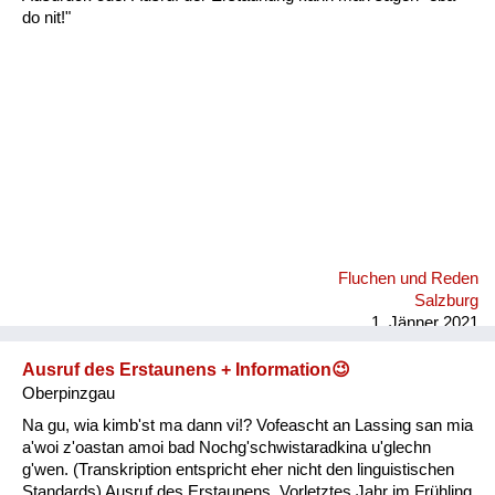
Fluchen und Reden
do nit!"
Mensch, Tier und Alltag
Schmankerln und
Kulinarisches
Fluchen und Reden
Salzburg
1. Jänner 2021
Ausruf des Erstaunens + Information😉
Oberpinzgau
Na gu, wia kimb'st ma dann vi!? Vofeascht an Lassing san mia
a'woi z'oastan amoi bad Nochg'schwistaradkina u'glechn
g'wen. (Transkription entspricht eher nicht den linguistischen
Standards) Ausruf des Erstaunens. Vorletztes Jahr im Frühling