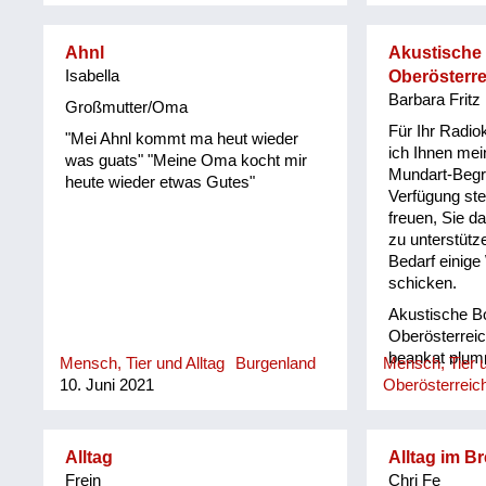
Ahnl
Akustische
Isabella
Oberösterre
Barbara Fritz
Großmutter/Oma
Für Ihr Radio
"Mei Ahnl kommt ma heut wieder
ich Ihnen mei
was guats" "Meine Oma kocht mir
Mundart-Begr
heute wieder etwas Gutes"
Verfügung ste
freuen, Sie d
zu unterstütz
Bedarf einige
schicken.
Akustische B
Oberösterreic
beankat plum
Mensch, Tier und Alltag
Burgenland
Mensch, Tier u
böfeln/ böfön
10. Juni 2021
Oberösterreic
fluchen Bowa
verrückt daun
etwas/ jeman
Alltag
Alltag im B
jemandem hin 
Frein
Chri Fe