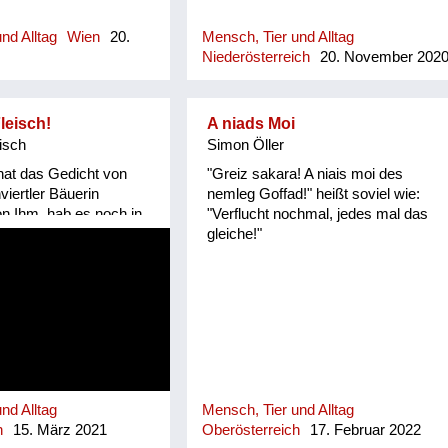
nd Alltag
Wien
20.
Mensch, Tier und Alltag
Niederösterreich
20. November 202
leisch!
A niads Moi
isch
Simon Öller
hat das Gedicht von
"Greiz sakara! A niais moi des
nviertler Bäuerin
nemleg Goffad!" heißt soviel wie:
von Ihm, hab es noch in
"Verflucht nochmal, jedes mal das
rtbuch entdeckt!
gleiche!"
klich mündlich
ranatz erinnert an die
rtel/ Hausruckviertel,
ertel noch zu Bayern
nd Alltag
Mensch, Tier und Alltag
h
15. März 2021
Oberösterreich
17. Februar 2022