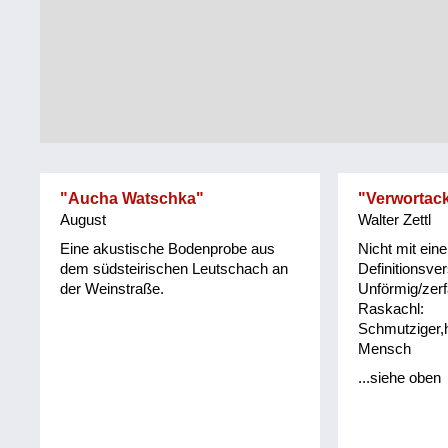
Tirol
Alltag
Vorarlberg
Schmankerln
und
Wien
Kulinarisches
"Aucha Watschka"
"Verwortack
August
Walter Zettl
Eine akustische Bodenprobe aus
Nicht mit eine
dem südsteirischen Leutschach an
Definitionsve
der Weinstraße.
Unförmig/zerf
Raskachl:
Schmutziger
Mensch
...siehe oben