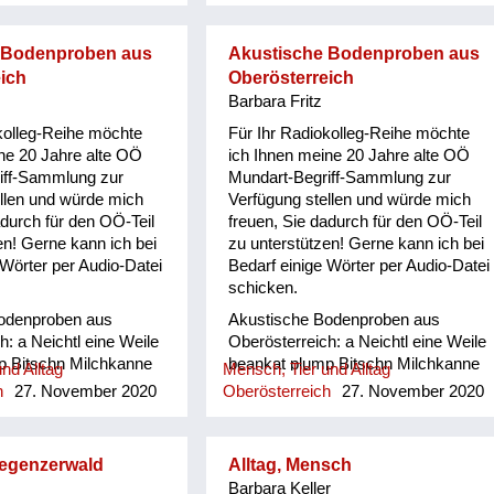
 Bodenproben aus
Akustische Bodenproben aus
ich
Oberösterreich
Barbara Fritz
kolleg-Reihe möchte
Für Ihr Radiokolleg-Reihe möchte
ne 20 Jahre alte OÖ
ich Ihnen meine 20 Jahre alte OÖ
iff-Sammlung zur
Mundart-Begriff-Sammlung zur
llen und würde mich
Verfügung stellen und würde mich
adurch für den OÖ-Teil
freuen, Sie dadurch für den OÖ-Teil
en! Gerne kann ich bei
zu unterstützen! Gerne kann ich bei
 Wörter per Audio-Datei
Bedarf einige Wörter per Audio-Datei
schicken.
odenproben aus
Akustische Bodenproben aus
h: a Neichtl eine Weile
Oberösterreich: a Neichtl eine Weile
p Bitschn Milchkanne
beankat plump Bitschn Milchkanne
nd Alltag
Mensch, Tier und Alltag
 vor sich her schimpfen/
böfeln/ böfön vor sich her schimpfen/
h
27. November 2020
Oberösterreich
27. November 2020
l Klumpen damisch
fluchen Bowal Klumpen damisch
i + zubi/ zuwi von
verrückt dauni + zubi/ zuwi von
dem weg/ zu etwas/
etwas/ jemandem weg/ zu etwas/
regenzerwald
Alltag, Mensch
Degal/ Tatsal kleines
jemandem hin Degal/ Tatsal kleines
Barbara Keller