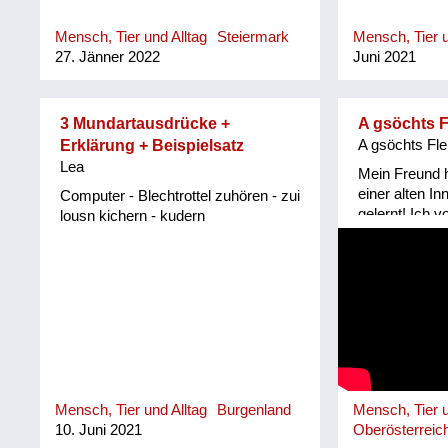
Mensch, Tier und Alltag
Steiermark
Mensch, Tier u
27. Jänner 2022
Juni 2021
3 Mundartausdrücke +
A gsöchts F
Erklärung + Beispielsatz
A gsöchts Fle
Lea
Mein Freund 
einer alten In
Computer - Blechtrottel zuhören - zui
gelernt! Ich 
lousn kichern - kudern
keinem Munda
Vielleicht wir
überliefert! G
Grenze Innvie
als das Innvi
gehörte!
Mensch, Tier und Alltag
Burgenland
Mensch, Tier u
10. Juni 2021
Oberösterreic