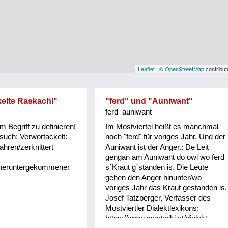
Leaflet
| ©
OpenStreetMap
contribut
elte Raskachl"
"ferd" und "Auniwant"
ferd_auniwant
m Begriff zu definieren!
Im Mostviertel heißt es manchmal
rsuch: Verwortackelt:
noch "ferd" für voriges Jahr. Und der
ahren/zerknittert
Auniwant ist der Anger.: De Leit
gengan am Auniwant do owi wo ferd
,heruntergekommener
s´Kraut g´standen is. Die Leute
gehen den Anger hinunter/wo
voriges Jahr das Kraut gestanden is.
Josef Tatzberger, Verfasser des
Mostviertler Dialektlexikons:
https://www.mostwiki.at/dialekt