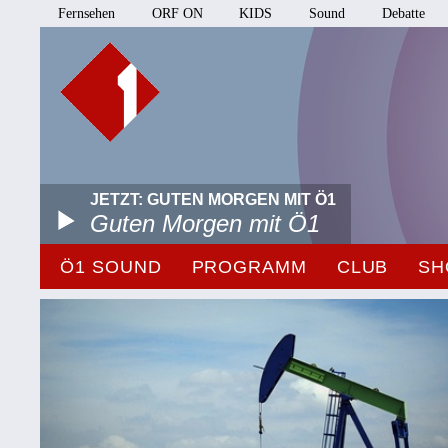
Fernsehen
ORF ON
KIDS
Sound
Debatte
JETZT: GUTEN MORGEN MIT Ö1
Guten Morgen mit Ö1
Ö1 SOUND
PROGRAMM
CLUB
SH