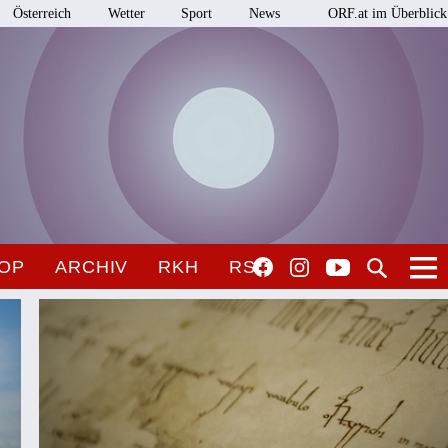
Österreich
Wetter
Sport
News
ORF.at im Überblick
OP
ARCHIV
RKH
RSO