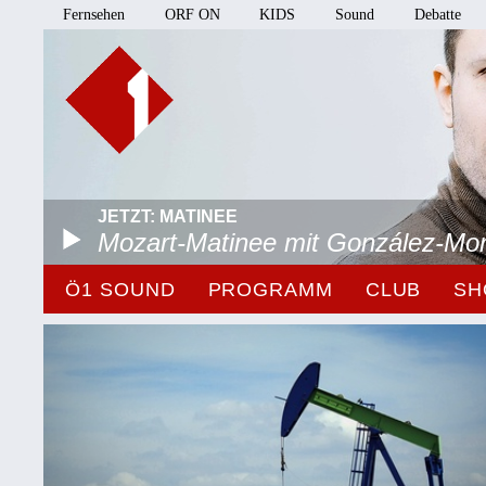
Fernsehen
ORF ON
KIDS
Sound
Debatte
JETZT: MATINEE
Mozart-Matinee mit González-Mo
Ö1 SOUND
PROGRAMM
CLUB
SH