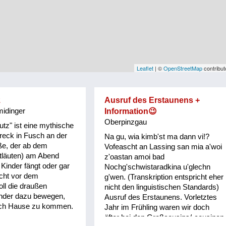
Leaflet
| ©
OpenStreetMap
contribut
z
Ausruf des Erstaunens +
idinger
Information😉
Oberpinzgau
utz" ist eine mythische
reck in Fusch an der
Na gu, wia kimb'st ma dann vi!?
ße, der ab dem
Vofeascht an Lassing san mia a'woi
etläuten) am Abend
z'oastan amoi bad
 Kinder fängt oder gar
Nochg'schwistaradkina u'glechn
rcht vor dem
g'wen. (Transkription entspricht eher
oll die draußen
nicht den linguistischen Standards)
inder dazu bewegen,
Ausruf des Erstaunens. Vorletztes
ch Hause zu kommen.
Jahr im Frühling waren wir doch
öfter bei den Großcousins/-cousinen