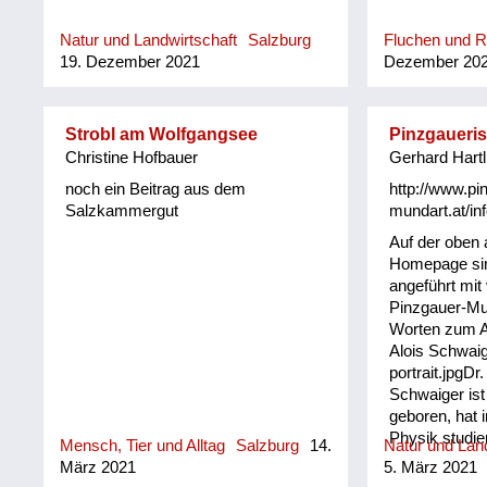
Natur und Landwirtschaft
Salzburg
Fluchen und 
19. Dezember 2021
Dezember 20
Strobl am Wolfgangsee
Pinzgaueri
Christine Hofbauer
Gerhard Hartl
noch ein Beitrag aus dem
http://www.pi
Salzkammergut
mundart.at/inf
Auf der oben
Homepage sin
angeführt mit
Pinzgauer-Mu
Worten zum An
Alois Schwaig
portrait.jpgDr.
Schwaiger ist
geboren, hat 
Physik studie
Mensch, Tier und Alltag
Salzburg
14.
Natur und Land
Leiter in Indu
März 2021
5. März 2021
gearbeitet. I