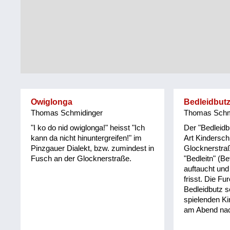
Tirol
Alltag
Vorarlberg
Schmankerln
und
Wien
Kulinarisches
Owiglonga
Bedleidbut
Thomas Schmidinger
Thomas Schm
"I ko do nid owiglonga!" heisst "Ich
Der "Bedleidb
kann da nicht hinuntergreifen!" im
Art Kindersch
Pinzgauer Dialekt, bzw. zumindest in
Glocknerstra
Fusch an der Glocknerstraße.
"Bedleitn" (B
auftaucht und
frisst. Die Fu
Bedleidbutz s
spielenden K
am Abend na