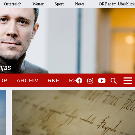
Österreich
Wetter
Sport
News
ORF.at im Überblick
njas
OP
ARCHIV
RKH
RSO