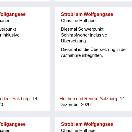
rtsgeschichte von
ehreren Publikationen
Wolfgangsee
Strobl am Wolfgangsee
fassenden Datenbank.
bauer
Christine Hofbauer
hichte-leogang.at).
 Mundart ist seine
werpunkt
Diesmal Schwerpunkt
, denn beide Eltern
 inklusive
Schimpfwörter inclusive
 Maria Alm und in der
Übersetzung
Schulzeit in Leogang in
Diesmal ist die Übersetzung in der
Jahren war die Mundart
Aufnahme inbegriffen.
lich. Durch die von
gebenen "Pinzgauer
nd Bräuch" und
eime, Sprüche und
r Maria Almer
rin Gretl Widauer
sein Interesse an
he geweckt und dabei
Reden
Salzburg
14.
Fluchen und Reden
Salzburg
14.
it 1500 Worten von
20
Dezember 2020
 ...
Wolfgangsee
Strobl am Wolfgangsee
bauer
Christine Hofbauer