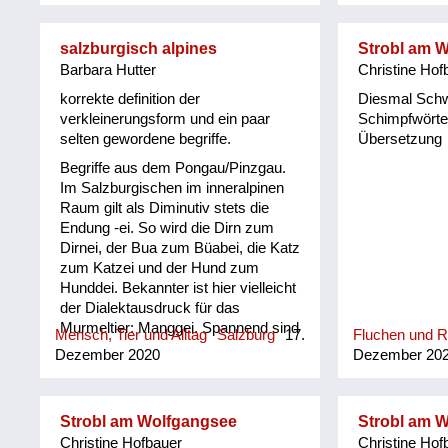
er sich der O
Leogang in m
salzburgisch alpines
Strobl am 
und einer um
Barbara Hutter
Christine Hof
(www.ortsgesc
Die Pinzgauer
korrekte definition der
Diesmal Sch
Muttersprache
verkleinerungsform und ein paar
Schimpfwörter
stammten aus
selten gewordene begriffe.
Übersetzung
Kindheit und 
Begriffe aus dem Pongau/Pinzgau.
den 1950-er 
Im Salzburgischen im inneralpinen
sehr gebräuch
Raum gilt als Diminutiv stets die
ihm herausge
Endung -ei. So wird die Dirn zum
Gschichten u
Dirnei, der Bua zum Büabei, die Katz
"Pinzgauer R
zum Katzei und der Hund zum
Kuchltips" de
Hunddei. Bekannter ist hier vielleicht
Mundartdichte
der Dialektausdruck für das
(1999) wurde 
Murmeltier: Manggei. Spannend sind
dieser Sprac
Mensch, Tier und Alltag
Salzburg
17.
Fluchen und 
auch Sprachrelikte aus alter Zeit, wie
ein Lexikon m
Dezember 2020
Dezember 20
etwa das „Faschtl“ Holz, in dem
ihm erarbeitet.
unschwer das lateinische „fasces“
für Bündel noch erkennbar ist. Oder
Strobl am Wolfgangsee
Strobl am 
der „Foam“, etwa als Schaum auf
Christine Hofbauer
Christine Hof
dem Bier, der an seinen englischen