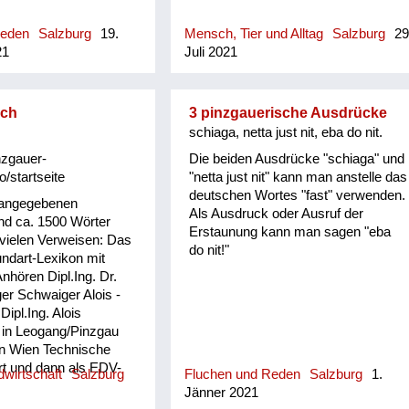
(geschlechtsneutr.) anwesend
(meint nicht unbedingt Besuch,
Reden
Salzburg
19.
Mensch, Tier und Alltag
Salzburg
29
sondern, dass man dort zu tun hatte
21
Juli 2021
bzw. die dortige Anwesenheit einen
bestimmten, aber nicht explizit zum
Ausdruck gebrachten Grund hatte)
sch
3 pinzgauerische Ausdrücke
schiaga, netta just nit, eba do nit.
nzgauer-
Die beiden Ausdrücke "schiaga" und
o/startseite
"netta just nit" kann man anstelle das
deutschen Wortes "fast" verwenden.
 angegebenen
Als Ausdruck oder Ausruf der
d ca. 1500 Wörter
Erstaunung kann man sagen "eba
 vielen Verweisen: Das
do nit!"
ndart-Lexikon mit
hören Dipl.Ing. Dr.
er Schwaiger Alois -
 Dipl.Ing. Alois
 in Leogang/Pinzgau
in Wien Technische
rt und dann als EDV-
wirtschaft
Salzburg
Fluchen und Reden
Salzburg
1.
strie und Versicherung
Jänner 2021
n der Pension widmete