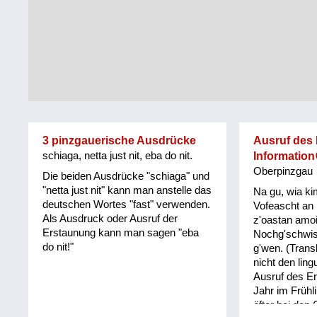
Tirol
Alltag
Vorarlberg
Schmankerln
und
Wien
Kulinarisches
3 pinzgauerische Ausdrücke
Ausruf des
schiaga, netta just nit, eba do nit.
Information
Oberpinzgau
Die beiden Ausdrücke "schiaga" und
"netta just nit" kann man anstelle das
Na gu, wia ki
deutschen Wortes "fast" verwenden.
Vofeascht an 
Als Ausdruck oder Ausruf der
z'oastan amo
Erstaunung kann man sagen "eba
Nochg'schwis
do nit!"
g'wen. (Transk
nicht den lin
Ausruf des Er
Jahr im Frühl
öfter bei den