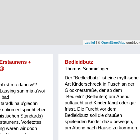
Leaflet
| ©
OpenStreetMap
contribut
 Erstaunens +
Bedleidbutz
😉
Thomas Schmidinger
Der "Bedleidbutz" ist eine mythische
Art Kinderschreck in Fusch an der
mb'st ma dann vi!?
Glocknerstraße, der ab dem
Lassing san mia a'woi
"Bedleitn" (Betläuten) am Abend
i bad
auftaucht und Kinder fängt oder gar
taradkina u'glechn
frisst. Die Furcht vor dem
ription entspricht eher
Bedleidbutz soll die draußen
guistischen Standards)
spielenden Kinder dazu bewegen,
staunens. Vorletztes
am Abend nach Hause zu kommen.
ing waren wir doch
 Großcousins/-cousinen