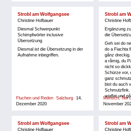
er sich der O
Leogang in m
Strobl am Wolfgangsee
Strobl am 
und einer um
Christine Hofbauer
Christine Hof
(www.ortsgesc
Die Pinzgauer
Diesmal Schwerpunkt
Ergänzung zu
Muttersprache
Schimpfwörter inclusive
die Übersetz
stammten aus
Übersetzung
Geh sei do ne
Kindheit und 
Diesmal ist die Übersetzung in der
do a Fiachta f
den 1950-er 
Aufnahme inbegriffen.
gånz dreckig
sehr gebräuch
a råmig, du På
ihm herausge
nicht so dickk
Gschichten u
Schürze vor, 
"Pinzgauer R
ganz schmut
Kuchltips" de
bist du auch 
Mundartdichte
Schmutzfink. 
(1999) wurde 
wiaflat und g
dieser Sprac
Fluchen und Reden
Salzburg
14.
Mensch, Tier u
und san dån a
ein Lexikon m
Dezember 2020
November 20
di kinan oft 
ihm erarbeitet.
geh. Und oft 
und radlå un
Strobl am Wolfgangsee
Strobl am 
recht å. Alte 
Christine Hofbauer
Christine Hof
und benommen