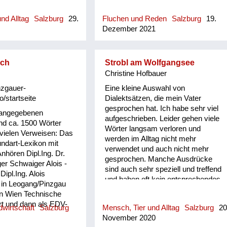
neutr.) anwesend
unbedingt Besuch,
nd Alltag
Salzburg
29.
Fluchen und Reden
Salzburg
19.
 man dort zu tun hatte
Dezember 2021
ige Anwesenheit einen
ber nicht explizit zum
rachten Grund hatte)
sch
Strobl am Wolfgangsee
Christine Hofbauer
nzgauer-
Eine kleine Auswahl von
o/startseite
Dialektsätzen, die mein Vater
gesprochen hat. Ich habe sehr viel
 angegebenen
aufgeschrieben. Leider gehen viele
d ca. 1500 Wörter
Wörter langsam verloren und
 vielen Verweisen: Das
werden im Alltag nicht mehr
ndart-Lexikon mit
verwendet und auch nicht mehr
hören Dipl.Ing. Dr.
gesprochen. Manche Ausdrücke
er Schwaiger Alois -
sind auch sehr speziell und treffend
 Dipl.Ing. Alois
und haben oft kein entsprechendes
 in Leogang/Pinzgau
Äquivalent in der Hochsprache.
in Wien Technische
Auch sprachgeschichtlich ist
rt und dann als EDV-
wirtschaft
Salzburg
Mensch, Tier und Alltag
Salzburg
20
manches interessant, z. B. heißt
strie und Versicherung
November 2020
dålig auf schwedisch schlecht,
n der Pension widmete