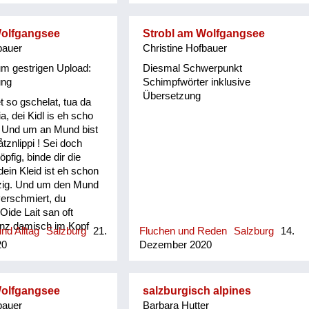
genau so hat es mein Vater
rtsgeschichte von
verwendet.
ehreren Publikationen
Wolfgangsee
Strobl am Wolfgangsee
fassenden Datenbank.
bauer
Christine Hofbauer
hichte-leogang.at).
 Mundart ist seine
m gestrigen Upload:
Diesmal Schwerpunkt
, denn beide Eltern
ung
Schimpfwörter inklusive
 Maria Alm und in der
Übersetzung
t so gschelat, tua da
Schulzeit in Leogang in
ia, dei Kidl is eh scho
Jahren war die Mundart
. Und um an Mund bist
lich. Durch die von
tznlippi ! Sei doch
gebenen "Pinzgauer
öpfig, binde dir die
nd Bräuch" und
dein Kleid ist eh schon
eime, Sprüche und
zig. Und um den Mund
r Maria Almer
verschmiert, du
rin Gretl Widauer
Oide Lait san oft
sein Interesse an
ånz damisch im Kopf
he geweckt und dabei
nd Alltag
Salzburg
21.
Fluchen und Reden
Salzburg
14.
 recht haudig bonand ,
it 1500 Worten von
20
Dezember 2020
ned amål mehr grächa
 ...
weans a recht åwais
d san se går nimma
Wolfgangsee
salzburgisch alpines
Leute sind oft schwindlig
bauer
Barbara Hutter
 im Kopf und sind