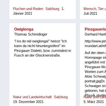
(geschlechts
(meint nicht 
Fluchen und Reden
Salzburg
1.
Mensch, Tier u
sondern, dass
Jänner 2021
Juli 2021
bzw. die dort
bestimmten, a
Ausdruck geb
Owiglonga
Pinzgaueri
Thomas Schmidinger
Gerhard Hartl
"I ko do nid owiglonga!" heisst "Ich
http://www.pi
kann da nicht hinuntergreifen!" im
mundart.at/inf
Pinzgauer Dialekt, bzw. zumindest in
Auf der oben
Fusch an der Glocknerstraße.
Homepage sin
angeführt mit
Pinzgauer-Mu
Worten zum An
Alois Schwaig
portrait.jpgDr.
Schwaiger ist
geboren, hat 
Physik studie
Natur und Landwirtschaft
Salzburg
Natur und Land
Leiter in Indu
19. Dezember 2021
5. März 2021
gearbeitet. I