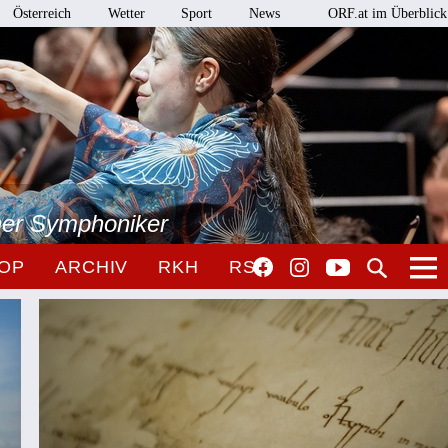
Österreich
Wetter
Sport
News
ORF.at im Überblick
ner Symphoniker
OP
ARCHIV
RKH
RSO