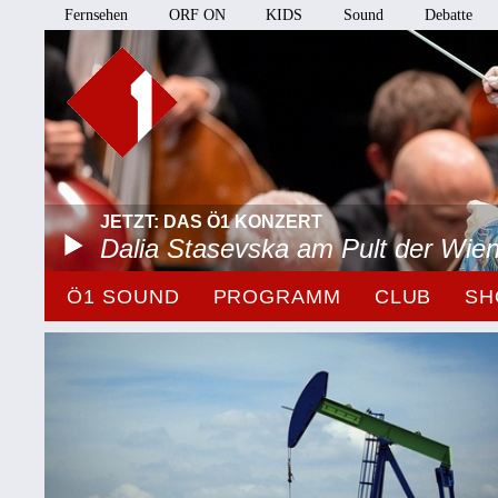
Fernsehen
ORF ON
KIDS
Sound
Debatte
JETZT: DAS Ö1 KONZERT
Dalia Stasevska am Pult der Wie
Ö1 SOUND
PROGRAMM
CLUB
SH