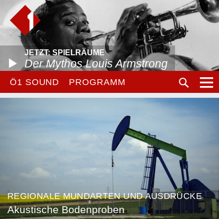
JETZT: SPIELRÄUME
Der Mythos Louis Armstrong
Ö1 SOUND
PROGRAMM
REGIONALE MUNDARTEN UND AUSDRÜCKE
Akustische Bodenproben