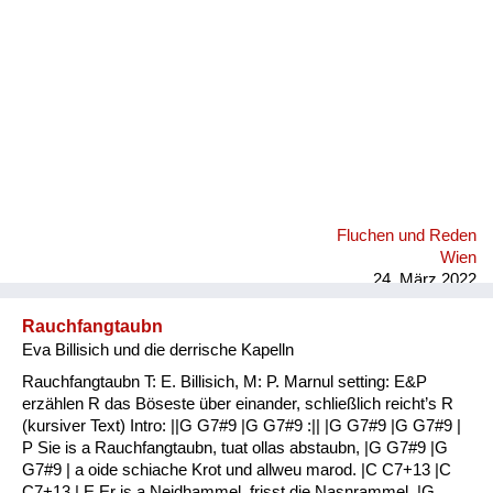
Fluchen und Reden
Wien
24. März 2022
Rauchfangtaubn
Eva Billisich und die derrische Kapelln
Rauchfangtaubn T: E. Billisich, M: P. Marnul setting: E&P
erzählen R das Böseste über einander, schließlich reicht’s R
(kursiver Text) Intro: ||G G7#9 |G G7#9 :|| |G G7#9 |G G7#9 |
P Sie is a Rauchfangtaubn, tuat ollas abstaubn, |G G7#9 |G
G7#9 | a oide schiache Krot und allweu marod. |C C7+13 |C
C7+13 | E Er is a Neidhammel, frisst die Nasnrammel. |G