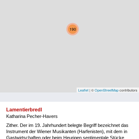
Kärnten
Niederösterreich
190
Oberösterreich
Salzburg
Steiermark
Tirol
Vorarlberg
Leaflet
| ©
OpenStreetMap
contributors
Wien
Lamentierbredl
Katharina Pecher-Havers
Kategorie
Zither. Der im 19. Jahrhundert belegte Begriff bezeichnet das
Natur und Landwirtschaft
Instrument der Wiener Musikanten (Harfenisten), mit dem in
Gastwirtschaften oder beim Heurigen sentimentale Stücke