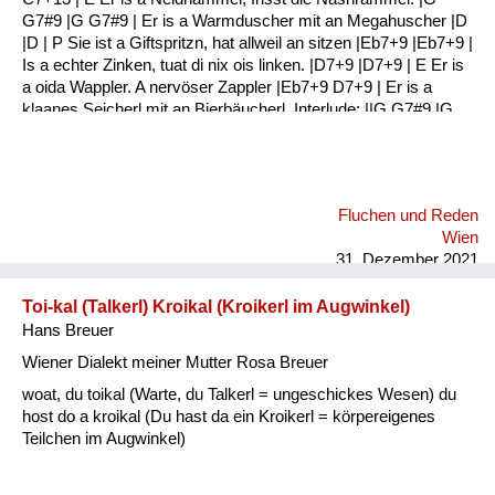
G7#9 |G G7#9 | Er is a Warmduscher mit an Megahuscher |D
|D | P Sie ist a Giftspritzn, hat allweil an sitzen |Eb7+9 |Eb7+9 |
Is a echter Zinken, tuat di nix ois linken. |D7+9 |D7+9 | E Er is
a oida Wappler. A nervöser Zappler |Eb7+9 D7+9 | Er is a
klaanes Seicherl mit an Bierbäucherl. Interlude: ||G G7#9 |G
G7#9 :|| |G G7#9 |G G7#9 | E Er hat a schwule Ader Jedn Tag
an Kater |G G7#9 |G G7#9 | Er is a Gassenbrunzer Und a
Fraunverhunzer |C C7+13 |C C7+13 | P Sie is a echter
Drachen Haut si ois in Rachen |G G7#9 |G G7#9 | Sie ...
Fluchen und Reden
Wien
31. Dezember 2021
Toi-kal (Talkerl) Kroikal (Kroikerl im Augwinkel)
Hans Breuer
Wiener Dialekt meiner Mutter Rosa Breuer
woat, du toikal (Warte, du Talkerl = ungeschickes Wesen) du
host do a kroikal (Du hast da ein Kroikerl = körpereigenes
Teilchen im Augwinkel)