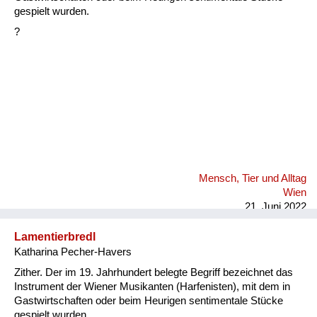
Fluchen und Reden
gespielt wurden.
?
Mensch, Tier und Alltag
Schmankerln und
Kulinarisches
Mensch, Tier und Alltag
Wien
21. Juni 2022
Lamentierbredl
Katharina Pecher-Havers
Zither. Der im 19. Jahrhundert belegte Begriff bezeichnet das
Instrument der Wiener Musikanten (Harfenisten), mit dem in
Gastwirtschaften oder beim Heurigen sentimentale Stücke
gespielt wurden.