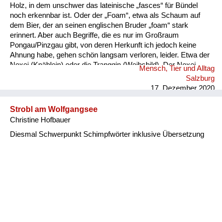
Holz, in dem unschwer das lateinische „fasces“ für Bündel
noch erkennbar ist. Oder der „Foam“, etwa als Schaum auf
dem Bier, der an seinen englischen Bruder „foam“ stark
erinnert. Aber auch Begriffe, die es nur im Großraum
Pongau/Pinzgau gibt, von deren Herkunft ich jedoch keine
Ahnung habe, gehen schön langsam verloren, leider. Etwa der
Noxei (Knäblein) oder die Tranggin (Weibsbild). Der Noxei
Mensch, Tier und Alltag
kann dabei „kasig“ sein, also herzig, die Tranggin durchaus
Salzburg
„scheickig“, also schrecklich.
17. Dezember 2020
Strobl am Wolfgangsee
Christine Hofbauer
Diesmal Schwerpunkt Schimpfwörter inklusive Übersetzung