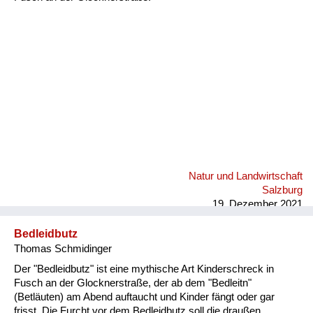
Fluchen und Reden
Mensch, Tier und Alltag
Schmankerln und
Kulinarisches
Natur und Landwirtschaft
Salzburg
19. Dezember 2021
Bedleidbutz
Thomas Schmidinger
Der "Bedleidbutz" ist eine mythische Art Kinderschreck in
Fusch an der Glocknerstraße, der ab dem "Bedleitn"
(Betläuten) am Abend auftaucht und Kinder fängt oder gar
frisst. Die Furcht vor dem Bedleidbutz soll die draußen