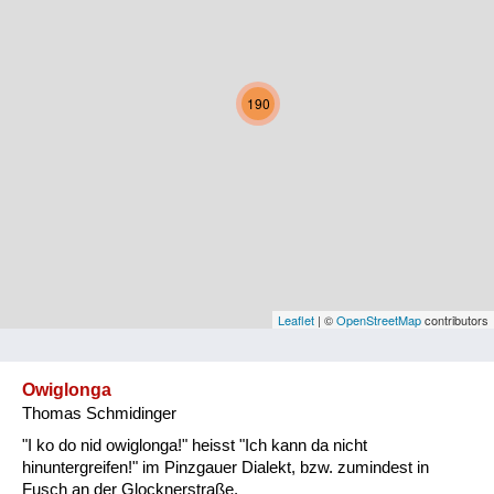
Kärnten
Niederösterreich
190
Oberösterreich
Salzburg
Steiermark
Tirol
Vorarlberg
Leaflet
| ©
OpenStreetMap
contributors
Wien
Owiglonga
Thomas Schmidinger
Kategorie
"I ko do nid owiglonga!" heisst "Ich kann da nicht
Natur und Landwirtschaft
hinuntergreifen!" im Pinzgauer Dialekt, bzw. zumindest in
Fusch an der Glocknerstraße.