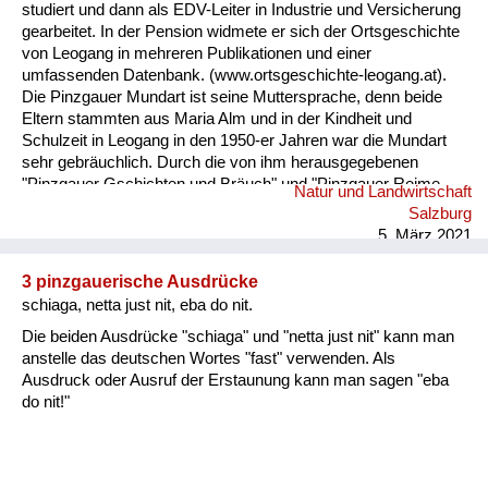
studiert und dann als EDV-Leiter in Industrie und Versicherung
gearbeitet. In der Pension widmete er sich der Ortsgeschichte
von Leogang in mehreren Publikationen und einer
umfassenden Datenbank. (www.ortsgeschichte-leogang.at).
Die Pinzgauer Mundart ist seine Muttersprache, denn beide
Eltern stammten aus Maria Alm und in der Kindheit und
Schulzeit in Leogang in den 1950-er Jahren war die Mundart
sehr gebräuchlich. Durch die von ihm herausgegebenen
"Pinzgauer Gschichten und Bräuch" und "Pinzgauer Reime,
Natur und Landwirtschaft
Sprüche und Kuchltips" der Maria Almer Mundartdichterin
Salzburg
Gretl Widauer (1999) wurde sein Interesse an dieser Sprache
5. März 2021
geweckt und dabei ein Lexikon mit 1500 Worten von ihm
erarbeitet. ...
3 pinzgauerische Ausdrücke
schiaga, netta just nit, eba do nit.
Die beiden Ausdrücke "schiaga" und "netta just nit" kann man
anstelle das deutschen Wortes "fast" verwenden. Als
Ausdruck oder Ausruf der Erstaunung kann man sagen "eba
do nit!"