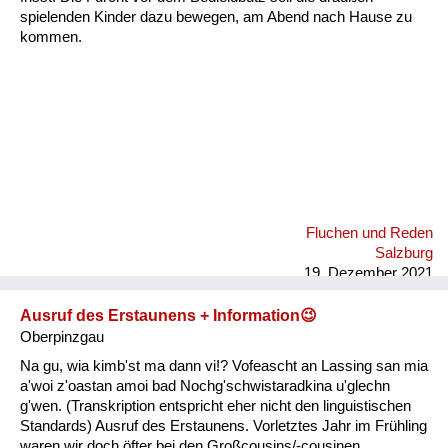
spielenden Kinder dazu bewegen, am Abend nach Hause zu
kommen.
Fluchen und Reden
Salzburg
19. Dezember 2021
Ausruf des Erstaunens + Information😉
Oberpinzgau
Na gu, wia kimb'st ma dann vi!? Vofeascht an Lassing san mia
a'woi z'oastan amoi bad Nochg'schwistaradkina u'glechn
g'wen. (Transkription entspricht eher nicht den linguistischen
Standards) Ausruf des Erstaunens. Vorletztes Jahr im Frühling
waren wir doch öfter bei den Großcousins/-cousinen