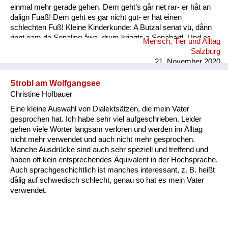
einmal mehr gerade gehen. Dem geht’s går net rar- er håt an
dalign Fuaß! Dem geht es gar nicht gut- er hat einen
schlechten Fuß! Kleine Kinderkunde: A Butzal senat vü, dånn
rinnt eam da Senaling åwa, drum kriagts a Senabartl. Und es
Mensch, Tier und Alltag
is a oft råmig um an Mund. Ein Baby speichelt viel, dann rinnt
Salzburg
ihm der Speichel runter, deshal...
21. November 2020
Strobl am Wolfgangsee
Christine Hofbauer
Eine kleine Auswahl von Dialektsätzen, die mein Vater
gesprochen hat. Ich habe sehr viel aufgeschrieben. Leider
gehen viele Wörter langsam verloren und werden im Alltag
nicht mehr verwendet und auch nicht mehr gesprochen.
Manche Ausdrücke sind auch sehr speziell und treffend und
haben oft kein entsprechendes Äquivalent in der Hochsprache.
Auch sprachgeschichtlich ist manches interessant, z. B. heißt
dålig auf schwedisch schlecht, genau so hat es mein Vater
verwendet.