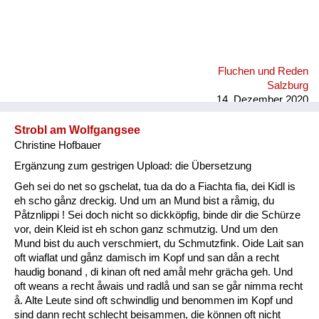
Fluchen und Reden
Salzburg
14. Dezember 2020
Strobl am Wolfgangsee
Christine Hofbauer
Ergänzung zum gestrigen Upload: die Übersetzung
Geh sei do net so gschelat, tua da do a Fiachta fia, dei Kidl is
eh scho gånz dreckig. Und um an Mund bist a råmig, du
Påtznlippi ! Sei doch nicht so dickköpfig, binde dir die Schürze
vor, dein Kleid ist eh schon ganz schmutzig. Und um den
Mund bist du auch verschmiert, du Schmutzfink. Oide Lait san
oft wiaflat und gånz damisch im Kopf und san dån a recht
haudig bonand , di kinan oft ned amål mehr grächa geh. Und
oft weans a recht åwais und radlå und san se går nimma recht
å. Alte Leute sind oft schwindlig und benommen im Kopf und
sind dann recht schlecht beisammen, die können oft nicht