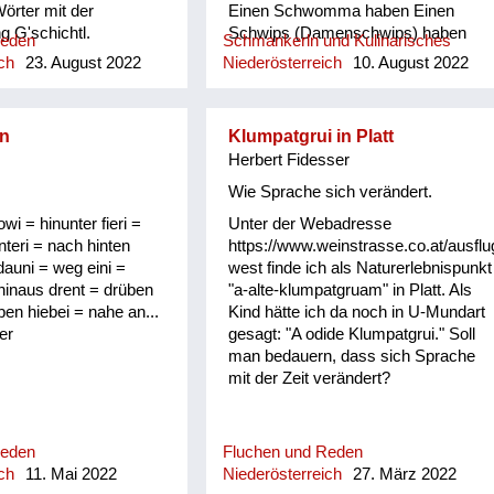
Wörter mit der
Einen Schwomma haben Einen
 G'schichtl.
Schwips (Damenschwips) haben
Reden
Schmankerln und Kulinarisches
Einen in der Krone haben Einen
ch
23. August 2022
Niederösterreich
10. August 2022
Tampas haben Einen Surrer haben
Einen Feil haben Einen Schleuderer
haben Einen Schwü haben Einen
n
Klumpatgrui in Platt
sitzen haben Einen picken haben
Herbert Fidesser
Einen hocken haben Sich einen
angezüchtet haben Angebledert sein
Wie Sprache sich verändert.
Eine Fettn, Restfettn haben Fett wie
owi = hinunter fieri =
Unter der Webadresse
a Häusltschik Tutti completti sein
nteri = nach hinten
https://www.weinstrasse.co.at/ausflu
(voll) zua sein Bummzua sein
dauni = weg eini =
west finde ich als Naturerlebnispunkt
Angesoffen sein Wie ein Radi
 hinaus drent = drüben
"a-alte-klumpatgruam" in Platt. Als
angesoffen Der is angschwaschelt
ben hiebei = nahe an...
Kind hätte ich da noch in U-Mundart
Der is randvoll Er ist anbirschtlt Er is
er
gesagt: "A odide Klumpatgrui." Soll
angesäuselt Er is zuagschütt Er is
man bedauern, dass sich Sprache
ontschechert Der is ja schon gaunz
mit der Zeit verändert?
steif Der is steif (steifer Blick) Fett
wie ein Radierer Blunzenfett sein
Angefüllt sein abgefüllt sein
angekübelt sein Angestochen sein
Reden
Fluchen und Reden
versumpft...
ch
11. Mai 2022
Niederösterreich
27. März 2022