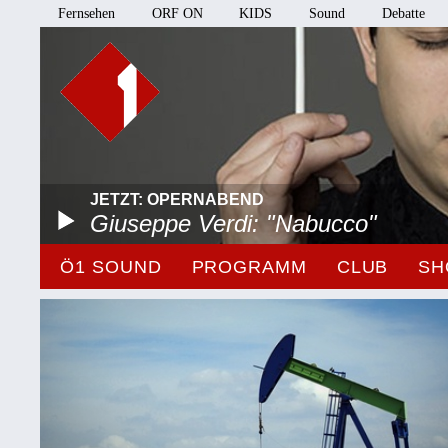
Fernsehen
ORF ON
KIDS
Sound
Debatte
JETZT: OPERNABEND
Giuseppe Verdi: "Nabucco"
Ö1 SOUND
PROGRAMM
CLUB
SH