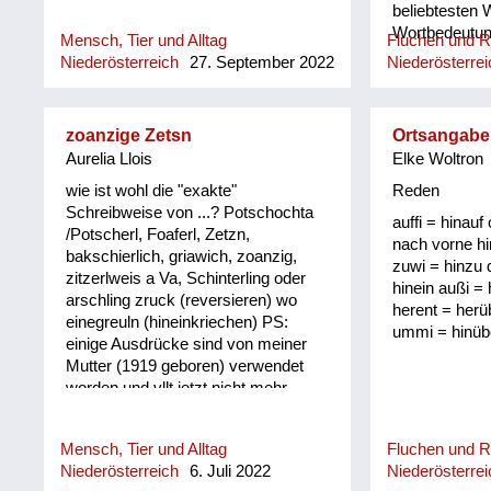
beliebtesten 
Wortbedeutung
Mensch, Tier und Alltag
Fluchen und 
Niederösterreich
27. September 2022
Niederösterrei
zoanzige Zetsn
Ortsangabe
Aurelia Llois
Elke Woltron
wie ist wohl die "exakte"
Reden
Schreibweise von ...? Potschochta
auffi = hinauf 
/Potscherl, Foaferl, Zetzn,
nach vorne hi
bakschierlich, griawich, zoanzig,
zuwi = hinzu 
zitzerlweis a Va, Schinterling oder
hinein außi =
arschling zruck (reversieren) wo
herent = herü
einegreuln (hineinkriechen) PS:
ummi = hinüb
einige Ausdrücke sind von meiner
Mutter (1919 geboren) verwendet
worden und vllt jetzt nicht mehr
gebräuchlich/verständlich
Mensch, Tier und Alltag
Fluchen und 
Niederösterreich
6. Juli 2022
Niederösterrei