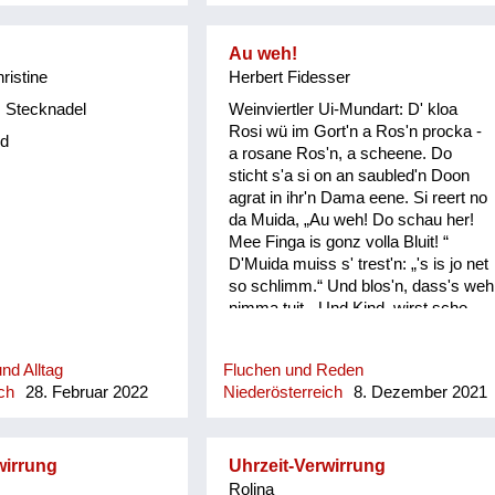
Au weh!
hristine
Herbert Fidesser
 Stecknadel
Weinviertler Ui-Mundart: D' kloa
Rosi wü im Gort'n a Ros'n procka -
d
a rosane Ros'n, a scheene. Do
sticht s'a si on an saubled'n Doon
agrat in ihr'n Dama eene. Si reert no
da Muida, „Au weh! Do schau her!
Mee Finga is gonz volla Bluit! “
D'Muida muiss s' trest'n: „'s is jo net
so schlimm.“ Und blos'n, dass's weh
nimma tuit. „Und Kind, wirst scho
seg'n: Bis dass d' heirat'st, bis donn
is ois wieda guit!“ Do fongt de kloa
nd Alltag
Fluchen und Reden
Rosi erscht recht o ins Plaz'n: "Und
ch
28. Februar 2022
Niederösterreich
8. Dezember 2021
wonn… und wonn… und wonn…
wonn mi koana mog, wos is donn?"
wirrung
Uhrzeit-Verwirrung
Rolina