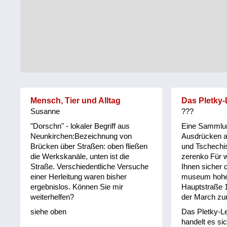
Tirol
Alltag
Vorarlberg
Schmankerln
und
Wien
Kulinarisches
Mensch, Tier und Alltag
Das Pletky-
Susanne
???
"Dorschn" - lokaler Begriff aus
Eine Sammlu
Neunkirchen:Bezeichnung von
Ausdrücken 
Brücken über Straßen: oben fließen
und Tschechi
die Werkskanäle, unten ist die
zerenko Für w
Straße. Verschiedentliche Versuche
Ihnen sicher d
einer Herleitung waren bisher
museum hohe
ergebnislos. Können Sie mir
Hauptstraße 
weiterhelfen?
der March zu
siehe oben
Das Pletky-Le
handelt es si