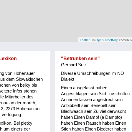
Leaflet
| ©
OpenStreetMap
contribut
Lexikon
"Betrunken sein"
Gerhard Sulz
ng von Hohenauer
Diverse Umschreibungen im NÖ
aus dem Slowakischen
Dialekt
schen von beiky bis
Einen ausgefasst haben
eitere Infos stehen
Angeschlagen sein Sich zuschütten
ie Mitarbeiter des
Anrinnen lassen angestreut sein
nau an der march,
Anbibberlt sein Benebelt sein
12, 2273 Hohenau an
Bladlwaach sein Zu viel derwischt
r verfügung
haben Einen Dampf (a Dampfö)
xikon. Bei pletky
haben Einen Rausch haben Einen
ch um einers der
Stich haben Einen Blederer haben