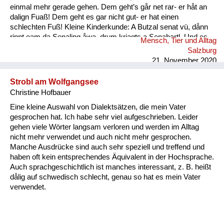
einmal mehr gerade gehen. Dem geht’s går net rar- er håt an
dalign Fuaß! Dem geht es gar nicht gut- er hat einen
schlechten Fuß! Kleine Kinderkunde: A Butzal senat vü, dånn
rinnt eam da Senaling åwa, drum kriagts a Senabartl. Und es
Mensch, Tier und Alltag
is a oft råmig um an Mund. Ein Baby speichelt viel, dann rinnt
Salzburg
ihm der Speichel runter, deshal...
21. November 2020
Strobl am Wolfgangsee
Christine Hofbauer
Eine kleine Auswahl von Dialektsätzen, die mein Vater
gesprochen hat. Ich habe sehr viel aufgeschrieben. Leider
gehen viele Wörter langsam verloren und werden im Alltag
nicht mehr verwendet und auch nicht mehr gesprochen.
Manche Ausdrücke sind auch sehr speziell und treffend und
haben oft kein entsprechendes Äquivalent in der Hochsprache.
Auch sprachgeschichtlich ist manches interessant, z. B. heißt
dålig auf schwedisch schlecht, genau so hat es mein Vater
verwendet.