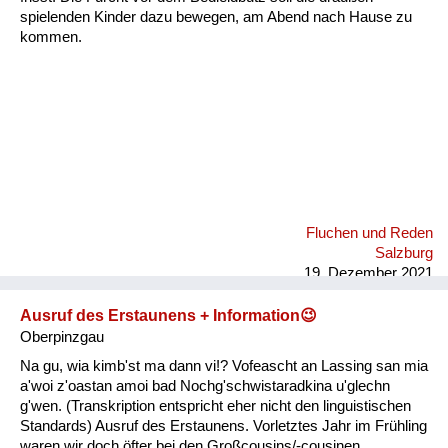
spielenden Kinder dazu bewegen, am Abend nach Hause zu
kommen.
Fluchen und Reden
Salzburg
19. Dezember 2021
Ausruf des Erstaunens + Information😉
Oberpinzgau
Na gu, wia kimb'st ma dann vi!? Vofeascht an Lassing san mia
a'woi z'oastan amoi bad Nochg'schwistaradkina u'glechn
g'wen. (Transkription entspricht eher nicht den linguistischen
Standards) Ausruf des Erstaunens. Vorletztes Jahr im Frühling
waren wir doch öfter bei den Großcousins/-cousinen