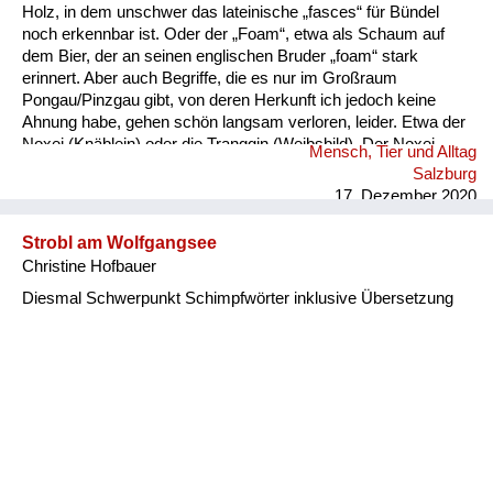
Holz, in dem unschwer das lateinische „fasces“ für Bündel
noch erkennbar ist. Oder der „Foam“, etwa als Schaum auf
dem Bier, der an seinen englischen Bruder „foam“ stark
erinnert. Aber auch Begriffe, die es nur im Großraum
Pongau/Pinzgau gibt, von deren Herkunft ich jedoch keine
Ahnung habe, gehen schön langsam verloren, leider. Etwa der
Noxei (Knäblein) oder die Tranggin (Weibsbild). Der Noxei
Mensch, Tier und Alltag
kann dabei „kasig“ sein, also herzig, die Tranggin durchaus
Salzburg
„scheickig“, also schrecklich.
17. Dezember 2020
Strobl am Wolfgangsee
Christine Hofbauer
Diesmal Schwerpunkt Schimpfwörter inklusive Übersetzung