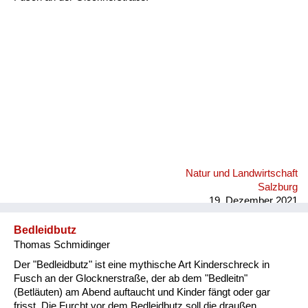
Fluchen und Reden
Mensch, Tier und Alltag
Schmankerln und
Kulinarisches
Natur und Landwirtschaft
Salzburg
19. Dezember 2021
Bedleidbutz
Thomas Schmidinger
Der "Bedleidbutz" ist eine mythische Art Kinderschreck in
Fusch an der Glocknerstraße, der ab dem "Bedleitn"
(Betläuten) am Abend auftaucht und Kinder fängt oder gar
frisst. Die Furcht vor dem Bedleidbutz soll die draußen