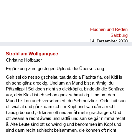
Fluchen und Reden
Salzburg
14. Dezember 2020
Strobl am Wolfgangsee
Christine Hofbauer
Ergänzung zum gestrigen Upload: die Übersetzung
Geh sei do net so gschelat, tua da do a Fiachta fia, dei Kidl is
eh scho gånz dreckig. Und um an Mund bist a råmig, du
Påtznlippi ! Sei doch nicht so dickköpfig, binde dir die Schürze
vor, dein Kleid ist eh schon ganz schmutzig. Und um den
Mund bist du auch verschmiert, du Schmutzfink. Oide Lait san
oft wiaflat und gånz damisch im Kopf und san dån a recht
haudig bonand , di kinan oft ned amål mehr grächa geh. Und
oft weans a recht åwais und radlå und san se går nimma recht
å. Alte Leute sind oft schwindlig und benommen im Kopf und
sind dann recht schlecht beisammen, die können oft nicht