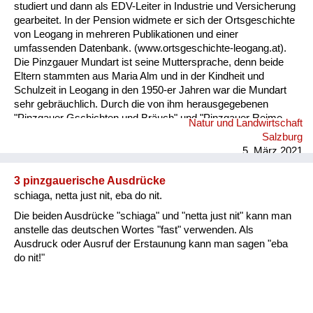
studiert und dann als EDV-Leiter in Industrie und Versicherung
gearbeitet. In der Pension widmete er sich der Ortsgeschichte
von Leogang in mehreren Publikationen und einer
umfassenden Datenbank. (www.ortsgeschichte-leogang.at).
Die Pinzgauer Mundart ist seine Muttersprache, denn beide
Eltern stammten aus Maria Alm und in der Kindheit und
Schulzeit in Leogang in den 1950-er Jahren war die Mundart
sehr gebräuchlich. Durch die von ihm herausgegebenen
"Pinzgauer Gschichten und Bräuch" und "Pinzgauer Reime,
Natur und Landwirtschaft
Sprüche und Kuchltips" der Maria Almer Mundartdichterin
Salzburg
Gretl Widauer (1999) wurde sein Interesse an dieser Sprache
5. März 2021
geweckt und dabei ein Lexikon mit 1500 Worten von ihm
erarbeitet. ...
3 pinzgauerische Ausdrücke
schiaga, netta just nit, eba do nit.
Die beiden Ausdrücke "schiaga" und "netta just nit" kann man
anstelle das deutschen Wortes "fast" verwenden. Als
Ausdruck oder Ausruf der Erstaunung kann man sagen "eba
do nit!"