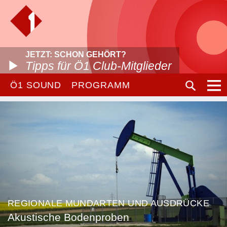
JETZT: SCHON GEHÖRT?
Tipps für Ö1 Club-Mitglieder
Ö1 SOUND
PROGRAMM
REGIONALE MUNDARTEN UND AUSDRÜCKE
Akustische Bodenproben