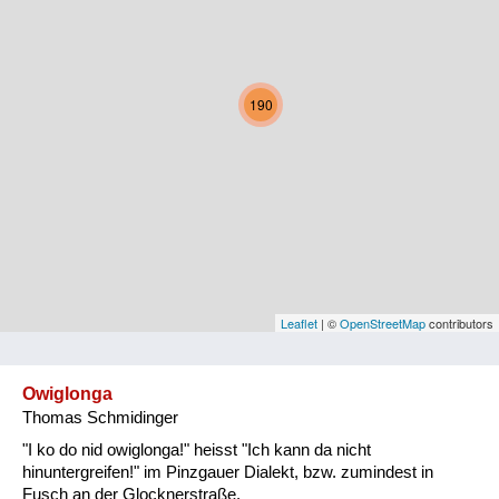
Kärnten
Niederösterreich
190
Oberösterreich
Salzburg
Steiermark
Tirol
Vorarlberg
Leaflet
| ©
OpenStreetMap
contributors
Wien
Owiglonga
Thomas Schmidinger
Kategorie
"I ko do nid owiglonga!" heisst "Ich kann da nicht
Natur und Landwirtschaft
hinuntergreifen!" im Pinzgauer Dialekt, bzw. zumindest in
Fusch an der Glocknerstraße.