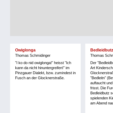
Tirol
Alltag
Vorarlberg
Schmankerln
und
Wien
Kulinarisches
Owiglonga
Bedleidbut
Thomas Schmidinger
Thomas Schm
"I ko do nid owiglonga!" heisst "Ich
Der "Bedleidb
kann da nicht hinuntergreifen!" im
Art Kindersch
Pinzgauer Dialekt, bzw. zumindest in
Glocknerstra
Fusch an der Glocknerstraße.
"Bedleitn" (B
auftaucht und
frisst. Die Fu
Bedleidbutz s
spielenden K
am Abend na