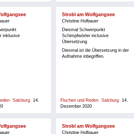
rtsgeschichte von
ehreren Publikationen
Wolfgangsee
Strobl am Wolfgangsee
fassenden Datenbank.
bauer
Christine Hofbauer
hichte-leogang.at).
 Mundart ist seine
werpunkt
Diesmal Schwerpunkt
, denn beide Eltern
 inklusive
Schimpfwörter inclusive
 Maria Alm und in der
Übersetzung
Schulzeit in Leogang in
Diesmal ist die Übersetzung in der
Jahren war die Mundart
Aufnahme inbegriffen.
lich. Durch die von
gebenen "Pinzgauer
nd Bräuch" und
eime, Sprüche und
r Maria Almer
rin Gretl Widauer
sein Interesse an
he geweckt und dabei
Reden
Salzburg
14.
Fluchen und Reden
Salzburg
14.
it 1500 Worten von
20
Dezember 2020
 ...
Wolfgangsee
Strobl am Wolfgangsee
bauer
Christine Hofbauer