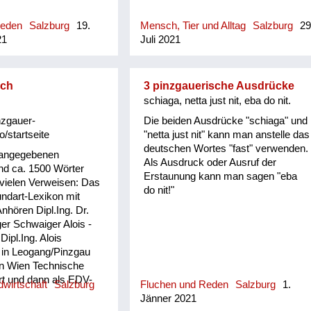
(geschlechtsneutr.) anwesend
(meint nicht unbedingt Besuch,
Reden
Salzburg
19.
Mensch, Tier und Alltag
Salzburg
29
sondern, dass man dort zu tun hatte
21
Juli 2021
bzw. die dortige Anwesenheit einen
bestimmten, aber nicht explizit zum
Ausdruck gebrachten Grund hatte)
sch
3 pinzgauerische Ausdrücke
schiaga, netta just nit, eba do nit.
nzgauer-
Die beiden Ausdrücke "schiaga" und
o/startseite
"netta just nit" kann man anstelle das
deutschen Wortes "fast" verwenden.
 angegebenen
Als Ausdruck oder Ausruf der
d ca. 1500 Wörter
Erstaunung kann man sagen "eba
 vielen Verweisen: Das
do nit!"
ndart-Lexikon mit
hören Dipl.Ing. Dr.
er Schwaiger Alois -
 Dipl.Ing. Alois
 in Leogang/Pinzgau
in Wien Technische
rt und dann als EDV-
wirtschaft
Salzburg
Fluchen und Reden
Salzburg
1.
strie und Versicherung
Jänner 2021
n der Pension widmete