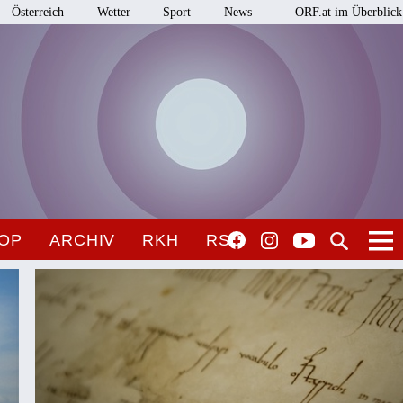
Österreich
Wetter
Sport
News
ORF.at im Überblick
OP
ARCHIV
RKH
RSO