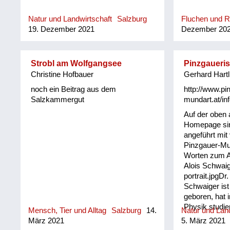
Natur und Landwirtschaft
Salzburg
Fluchen und 
19. Dezember 2021
Dezember 20
Strobl am Wolfgangsee
Pinzgaueri
Christine Hofbauer
Gerhard Hartl
noch ein Beitrag aus dem
http://www.pi
Salzkammergut
mundart.at/inf
Auf der oben
Homepage sin
angeführt mit
Pinzgauer-Mu
Worten zum An
Alois Schwaig
portrait.jpgDr.
Schwaiger ist
geboren, hat 
Physik studie
Mensch, Tier und Alltag
Salzburg
14.
Natur und Land
Leiter in Indu
März 2021
5. März 2021
gearbeitet. I