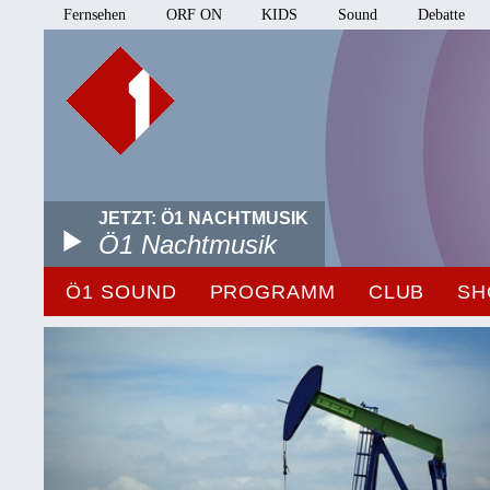
Fernsehen
ORF ON
KIDS
Sound
Debatte
JETZT: Ö1 NACHTMUSIK
Ö1 Nachtmusik
Ö1 SOUND
PROGRAMM
CLUB
SH