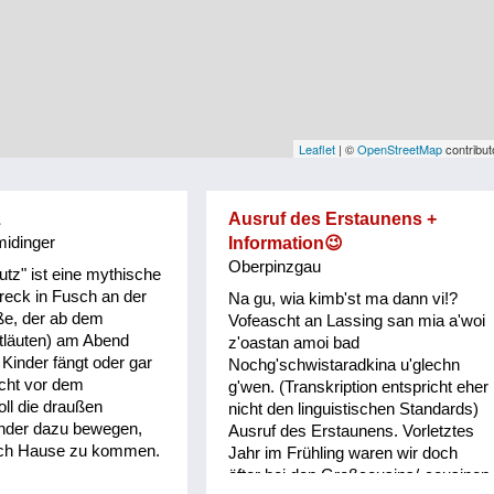
Leaflet
| ©
OpenStreetMap
contribut
z
Ausruf des Erstaunens +
idinger
Information😉
Oberpinzgau
utz" ist eine mythische
reck in Fusch an der
Na gu, wia kimb'st ma dann vi!?
ße, der ab dem
Vofeascht an Lassing san mia a'woi
etläuten) am Abend
z'oastan amoi bad
 Kinder fängt oder gar
Nochg'schwistaradkina u'glechn
rcht vor dem
g'wen. (Transkription entspricht eher
oll die draußen
nicht den linguistischen Standards)
inder dazu bewegen,
Ausruf des Erstaunens. Vorletztes
ch Hause zu kommen.
Jahr im Frühling waren wir doch
öfter bei den Großcousins/-cousinen