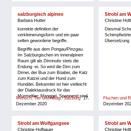
er sich der O
Leogang in m
salzburgisch alpines
Strobl am 
und einer um
Barbara Hutter
Christine Hof
(www.ortsgesc
Die Pinzgauer
korrekte definition der
Diesmal Sch
Muttersprache
verkleinerungsform und ein paar
Schimpfwörter
stammten aus
selten gewordene begriffe.
Übersetzung
Kindheit und 
Begriffe aus dem Pongau/Pinzgau.
den 1950-er 
Im Salzburgischen im inneralpinen
sehr gebräuch
Raum gilt als Diminutiv stets die
ihm herausge
Endung -ei. So wird die Dirn zum
Gschichten u
Dirnei, der Bua zum Büabei, die Katz
"Pinzgauer R
zum Katzei und der Hund zum
Kuchltips" de
Hunddei. Bekannter ist hier vielleicht
Mundartdichte
der Dialektausdruck für das
(1999) wurde 
Murmeltier: Manggei. Spannend sind
dieser Sprac
Mensch, Tier und Alltag
Salzburg
17.
Fluchen und 
auch Sprachrelikte aus alter Zeit, wie
ein Lexikon m
Dezember 2020
Dezember 20
etwa das „Faschtl“ Holz, in dem
ihm erarbeitet.
unschwer das lateinische „fasces“
für Bündel noch erkennbar ist. Oder
Strobl am Wolfgangsee
Strobl am 
der „Foam“, etwa als Schaum auf
Christine Hofbauer
Christine Hof
dem Bier, der an seinen englischen