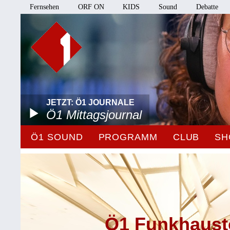
Fernsehen
ORF ON
KIDS
Sound
Debatte
JETZT: Ö1 JOURNALE
Ö1 Mittagsjournal
Ö1 SOUND
PROGRAMM
CLUB
SH