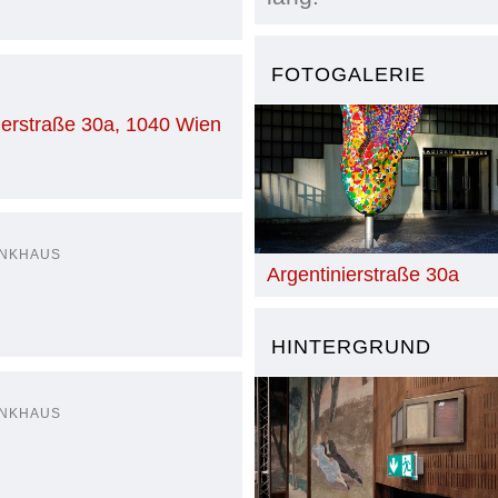
FOTOGALERIE
ierstraße 30a, 1040 Wien
UNKHAUS
Argentinierstraße 30a
HINTERGRUND
UNKHAUS