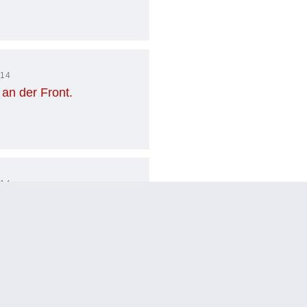
014
an der Front.
014
 Anfang
014