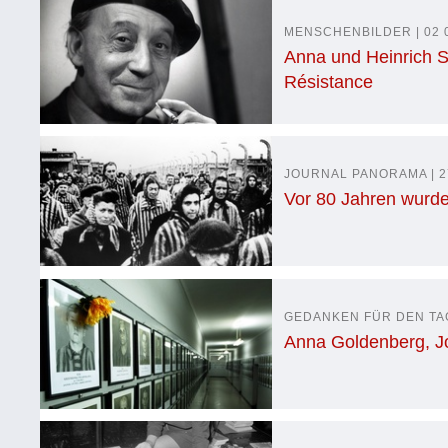
MENSCHENBILDER | 02 
Anna und Heinrich 
Résistance
JOURNAL PANORAMA | 2
Vor 80 Jahren wurde
GEDANKEN FÜR DEN TAG |
Anna Goldenberg, Jo