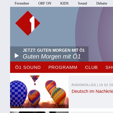
Fernsehen
ORF ON
KIDS
Sound
Debatte
JETZT: GUTEN MORGEN MIT Ö1
Guten Morgen mit Ö1
Ö1 SOUND
PROGRAMM
CLUB
SH
RADIOKOLLEG | 10 02 20
Deutsch im Nachkrie