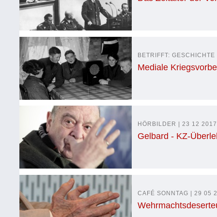
BETRIFFT: GESCHICHTE |
Mediale Kriegsvorbe
HÖRBILDER | 23 12 201
Gelbard - KZ-Überl
CAFÉ SONNTAG | 29 05 
Wehrmachtsdeserteu