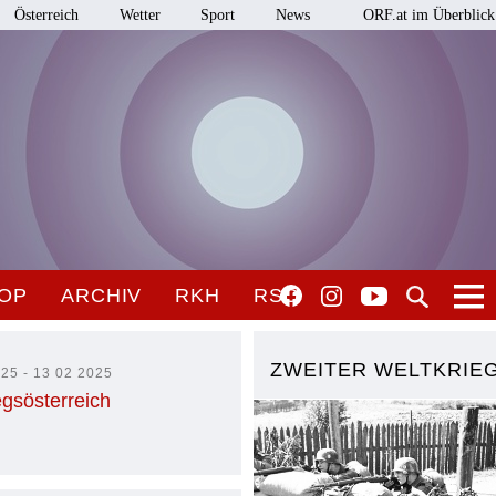
Österreich
Wetter
Sport
News
ORF.at im Überblick
OP
ARCHIV
RKH
RSO
ZWEITER WELTKRIE
25 - 13 02 2025
gsösterreich