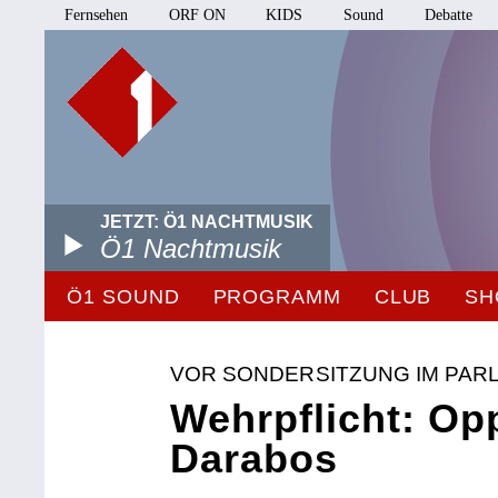
Fernsehen
ORF ON
KIDS
Sound
Debatte
JETZT: Ö1 NACHTMUSIK
Ö1 Nachtmusik
Ö1 SOUND
PROGRAMM
CLUB
SH
VOR SONDERSITZUNG IM PAR
Wehrpflicht: Op
Darabos