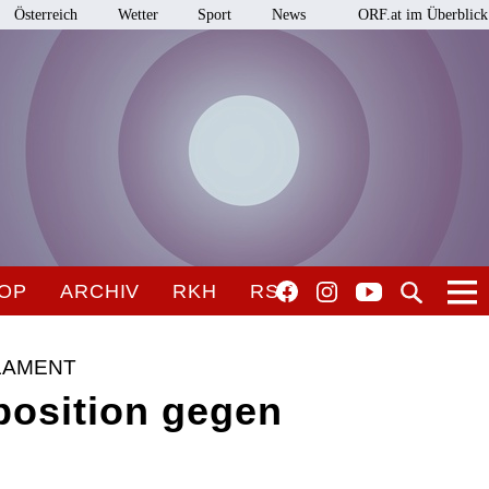
Österreich
Wetter
Sport
News
ORF.at im Überblick
OP
ARCHIV
RKH
RSO
LAMENT
position gegen