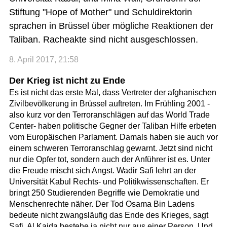
Stiftung "Hope of Mother" und Schuldirektorin
sprachen in Brüssel über mögliche Reaktionen der
Taliban. Racheakte sind nicht ausgeschlossen.
8. April 2017, 21:58
Der Krieg ist nicht zu Ende
Es ist nicht das erste Mal, dass Vertreter der afghanischen
Zivilbevölkerung in Brüssel auftreten. Im Frühling 2001 -
also kurz vor den Terroranschlägen auf das World Trade
Center- haben politische Gegner der Taliban Hilfe erbeten
vom Europäischen Parlament. Damals haben sie auch vor
einem schweren Terroranschlag gewarnt. Jetzt sind nicht
nur die Opfer tot, sondern auch der Anführer ist es. Unter
die Freude mischt sich Angst. Wadir Safi lehrt an der
Universität Kabul Rechts- und Politikwissenschaften. Er
bringt 250 Studierenden Begriffe wie Demokratie und
Menschenrechte näher. Der Tod Osama Bin Ladens
bedeute nicht zwangsläufig das Ende des Krieges, sagt
Safi. Al Kaida bestehe ja nicht nur aus einer Person. Und