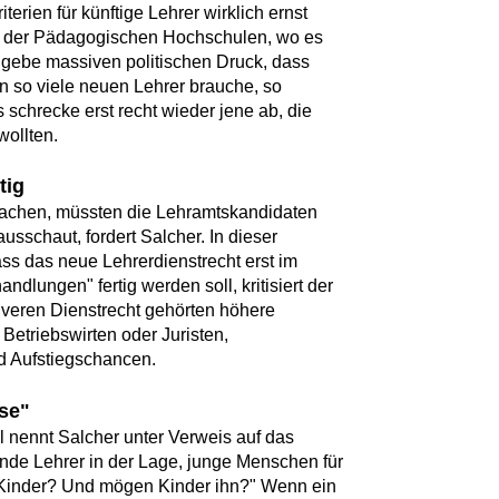
terien für künftige Lehrer wirklich ernst
el der Pädagogischen Hochschulen, wo es
s gebe massiven politischen Druck, dass
 so viele neuen Lehrer brauche, so
schrecke erst recht wieder jene ab, die
wollten.
tig
machen, müssten die Lehramtskandidaten
ausschaut, fordert Salcher. In dieser
ass das neue Lehrerdienstrecht erst im
lungen" fertig werden soll, kritisiert der
iveren Dienstrecht gehörten höhere
Betriebswirten oder Juristen,
nd Aufstiegschancen.
se"
hl nennt Salcher unter Verweis auf das
ende Lehrer in der Lage, junge Menschen für
 Kinder? Und mögen Kinder ihn?" Wenn ein