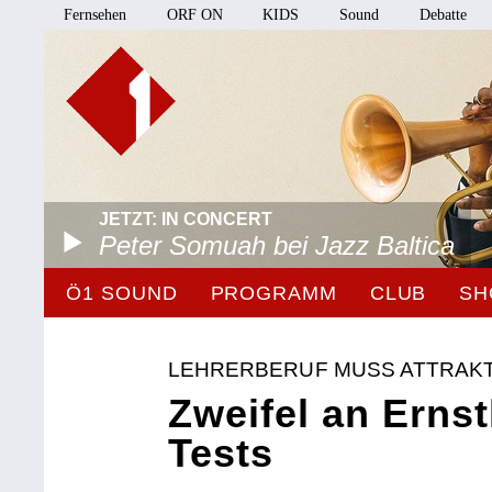
Fernsehen
ORF ON
KIDS
Sound
Debatte
JETZT: IN CONCERT
Peter Somuah bei Jazz Baltica
Ö1 SOUND
PROGRAMM
CLUB
SH
LEHRERBERUF MUSS ATTRAK
Zweifel an Ernst
Tests