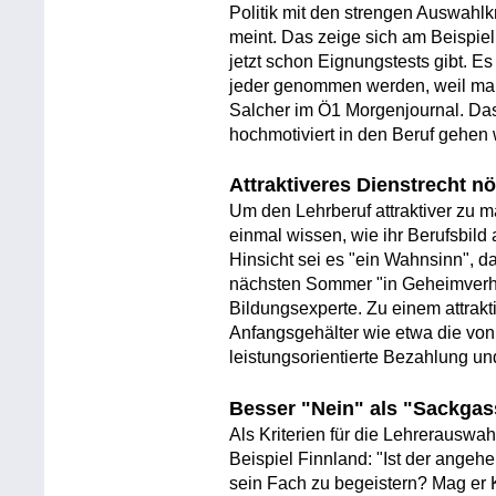
Politik mit den strengen Auswahlkri
meint. Das zeige sich am Beispi
jetzt schon Eignungstests gibt. E
jeder genommen werden, weil man
Salcher im Ö1 Morgenjournal. Das 
hochmotiviert in den Beruf gehen 
Attraktiveres Dienstrecht nö
Um den Lehrberuf attraktiver zu 
einmal wissen, wie ihr Berufsbild 
Hinsicht sei es "ein Wahnsinn", d
nächsten Sommer "in Geheimverhand
Bildungsexperte. Zu einem attrakt
Anfangsgehälter wie etwa die von 
leistungsorientierte Bezahlung u
Besser "Nein" als "Sackgas
Als Kriterien für die Lehrerauswa
Beispiel Finnland: "Ist der angeh
sein Fach zu begeistern? Mag er