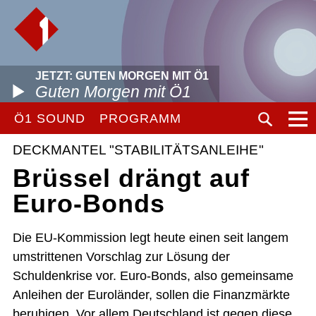
JETZT: GUTEN MORGEN MIT Ö1
Guten Morgen mit Ö1
Ö1 SOUND
PROGRAMM
DECKMANTEL "STABILITÄTSANLEIHE"
Brüssel drängt auf
Euro-Bonds
Die EU-Kommission legt heute einen seit langem
umstrittenen Vorschlag zur Lösung der
Schuldenkrise vor. Euro-Bonds, also gemeinsame
Anleihen der Euroländer, sollen die Finanzmärkte
beruhigen. Vor allem Deutschland ist gegen diese