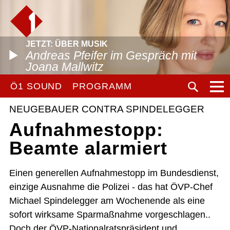
JETZT: ÜBER MUSIK
Andreas Pfeifer im Gespräch mit
Joana Mallwitz
Ö1 SOUND
PROGRAMM
NEUGEBAUER CONTRA SPINDELEGGER
Aufnahmestopp:
Beamte alarmiert
Einen generellen Aufnahmestopp im Bundesdienst,
einzige Ausnahme die Polizei - das hat ÖVP-Chef
Michael Spindelegger am Wochenende als eine
sofort wirksame Sparmaßnahme vorgeschlagen..
Doch der ÖVP-Nationalratspräsident und