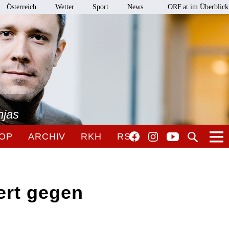
Österreich
Wetter
Sport
News
ORF.at im Überblick
njas
OP
ARCHIV
RKH
RSO
ert gegen