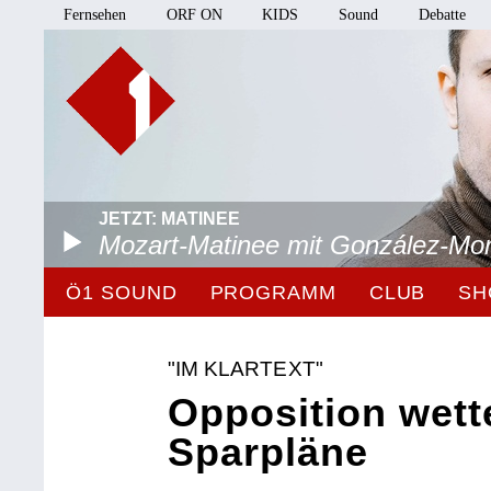
Fernsehen
ORF ON
KIDS
Sound
Debatte
JETZT: MATINEE
Mozart-Matinee mit González-Mo
Ö1 SOUND
PROGRAMM
CLUB
SH
"IM KLARTEXT"
Opposition wett
Sparpläne