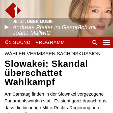
JETZT: ÜBER MUSIK
Andreas Pfeifer im Gespräch mit
Joana Mallwitz
Ö1 SOUND
PROGRAMM
WÄHLER VERMISSEN SACHDISKUSSION
Slowakei: Skandal
überschattet
Wahlkampf
Am Samstag finden in der Slowakei vorgezogene
Parlamentswahlen statt. Es sieht ganz danach aus,
dass die bisherige Mitte-Rechts-Regierung unter