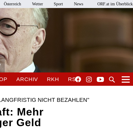
Österreich
Wetter
Sport
News
ORF.at im Überblick
l
OP
ARCHIV
RKH
RSO
LANGFRISTIG NICHT BEZAHLEN"
ft: Mehr
ger Geld