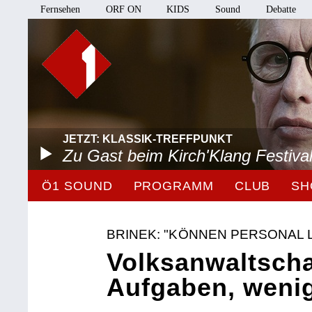
Fernsehen
ORF ON
KIDS
Sound
Debatte
JETZT: KLASSIK-TREFFPUNKT
Zu Gast beim Kirch'Klang Festiva
Ö1 SOUND
PROGRAMM
CLUB
SH
BRINEK: "KÖNNEN PERSONAL 
Volksanwaltscha
Aufgaben, weni