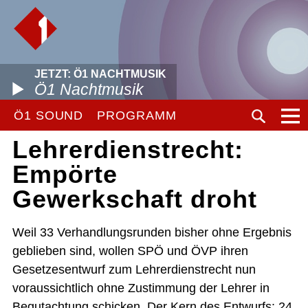
JETZT: Ö1 NACHTMUSIK
Ö1 Nachtmusik
Ö1 SOUND
PROGRAMM
Lehrerdienstrecht:
Empörte
Gewerkschaft droht
Weil 33 Verhandlungsrunden bisher ohne Ergebnis
geblieben sind, wollen SPÖ und ÖVP ihren
Gesetzesentwurf zum Lehrerdienstrecht nun
voraussichtlich ohne Zustimmung der Lehrer in
Begutachtung schicken. Der Kern des Entwurfs: 24