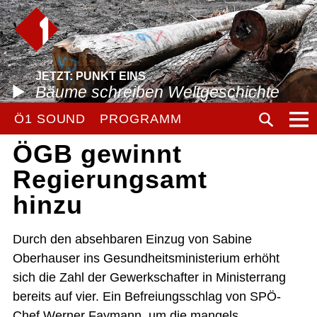
JETZT: PUNKT EINS
Bäume schreiben Weltgeschichte
Ö1 SOUND
PROGRAMM
ÖGB gewinnt
Regierungsamt
hinzu
Durch den absehbaren Einzug von Sabine
Oberhauser ins Gesundheitsministerium erhöht
sich die Zahl der Gewerkschafter in Ministerrang
bereits auf vier. Ein Befreiungsschlag von SPÖ-
Chef Werner Faymann, um die mangels