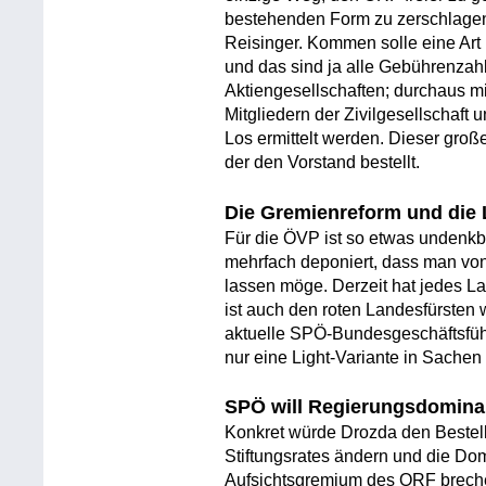
bestehenden Form zu zerschlagen
Reisinger. Kommen solle eine Ar
und das sind ja alle Gebührenzahl
Aktiengesellschaften; durchaus mit
Mitgliedern der Zivilgesellschaft
Los ermittelt werden. Dieser große
der den Vorstand bestellt.
Die Gremienreform und die
Für die ÖVP ist so etwas undenkb
mehrfach deponiert, dass man von
lassen möge. Derzeit hat jedes La
ist auch den roten Landesfürsten 
aktuelle SPÖ-Bundesgeschäftsfü
nur eine Light-Variante in Sachen
SPÖ will Regierungsdomina
Konkret würde Drozda den Bestell
Stiftungsrates ändern und die Do
Aufsichtsgremium des ORF brechen