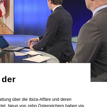
 der
ttung über die Ibiza-Affäre und deren
et. Neun von zehn Österreichern haben via