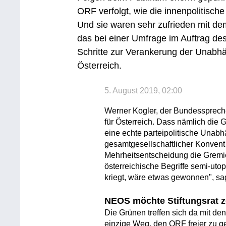
ORF verfolgt, wie die innenpolitisch
Und sie waren sehr zufrieden mit d
das bei einer Umfrage im Auftrag des
Schritte zur Verankerung der Unabh
Österreich.
5. August 2019, 02:00
Werner Kogler, der Bundesspreche
für Österreich. Dass nämlich die
eine echte parteipolitische Unabhän
gesamtgesellschaftlicher Konvent
Mehrheitsentscheidung die Gremie
österreichische Begriffe semi-uto
kriegt, wäre etwas gewonnen", sag
NEOS möchte Stiftungsrat 
Die Grünen treffen sich da mit d
einzige Weg, den ORF freier zu ges