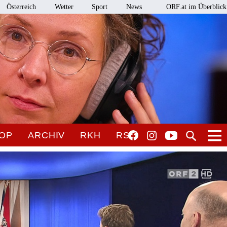
Österreich
Wetter
Sport
News
ORF.at im Überblick
OP
ARCHIV
RKH
RSO