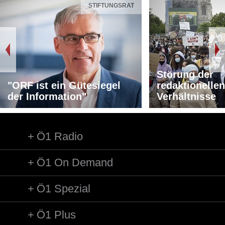
STIFTUNGSRAT
Störung der
"ORF ist ein Gütesiegel
redaktionellen
der Information"
Verhältnisse
Ö1 Radio
Ö1 On Demand
Ö1 Spezial
Ö1 Plus