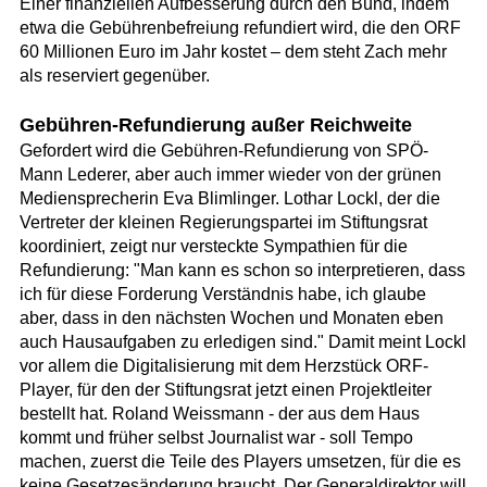
Einer finanziellen Aufbesserung durch den Bund, indem
etwa die Gebührenbefreiung refundiert wird, die den ORF
60 Millionen Euro im Jahr kostet – dem steht Zach mehr
als reserviert gegenüber.
Gebühren-Refundierung außer Reichweite
Gefordert wird die Gebühren-Refundierung von SPÖ-
Mann Lederer, aber auch immer wieder von der grünen
Mediensprecherin Eva Blimlinger. Lothar Lockl, der die
Vertreter der kleinen Regierungspartei im Stiftungsrat
koordiniert, zeigt nur versteckte Sympathien für die
Refundierung: "Man kann es schon so interpretieren, dass
ich für diese Forderung Verständnis habe, ich glaube
aber, dass in den nächsten Wochen und Monaten eben
auch Hausaufgaben zu erledigen sind." Damit meint Lockl
vor allem die Digitalisierung mit dem Herzstück ORF-
Player, für den der Stiftungsrat jetzt einen Projektleiter
bestellt hat. Roland Weissmann - der aus dem Haus
kommt und früher selbst Journalist war - soll Tempo
machen, zuerst die Teile des Players umsetzen, für die es
keine Gesetzesänderung braucht. Der Generaldirektor will